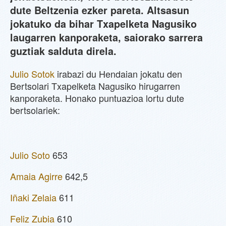
dute Beltzenia ezker pareta. Altsasun
jokatuko da bihar Txapelketa Nagusiko
laugarren kanporaketa, saiorako sarrera
guztiak salduta direla.
Julio Sotok
irabazi du Hendaian jokatu den
Bertsolari Txapelketa Nagusiko hirugarren
kanporaketa. Honako puntuazioa lortu dute
bertsolariek:
Julio Soto
653
Amaia Agirre
642,5
Iñaki Zelaia
611
Feliz Zubia
610