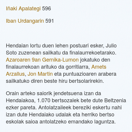
Iñaki Apalategi
596
Iban Urdangarin
591
Hendaian lortu duen lehen postuari esker, Julio
Soto zuzenean sailkatu da finalaurrekoetarako.
Azaroaren 9an Gernika-Lumon
jokatuko den
finalaurrekoan arituko da gorritiarra,
Amets
Arzallus
,
Jon Martin
eta puntuazioaren arabera
sailkatuko diren beste hiru bertsolarirekin.
Orain arteko saiorik jendetsuena izan da
Hendaiakoa, 1.070 bertsozalek bete dute Beltzenia
ezker pareta. Antolatzaileek bereziki eskertu nahi
izan dute Hendaiako udalak eta herriko bertso
eskolak saioa antolatzeko emandako laguntza.