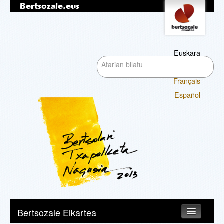
Bertsozale.eus
Edukira
Tresna
pertsonalak
salto
egin
|
Euskara
Bilatu atarian
Salto
English
egin
Français
nabigazioara
Bilaketa
Español
aurreratua…
Nabigazioa
Bertsozale Elkartea