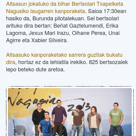
Altsasun jokatuko da bihar Bertsolari Txapelketa
Nagusiko laugarren kanporaketa
. Saioa 17:30ean
hasiko da, Burunda pilotalekuan. Sei bertsolari
arituko dira bertan: Beñat Gaztelumendi, Erika
Lagoma, Jexux Mari Irazu, Oihane Perea, Unai
Agirre eta Xabier Silveira.
Altsasuko kanporaketako sarrera guztiak bukatu
dira
, hortaz ez da lehiatila irekiko. 825 bertsozalek
lepo beteko dute aretoa.