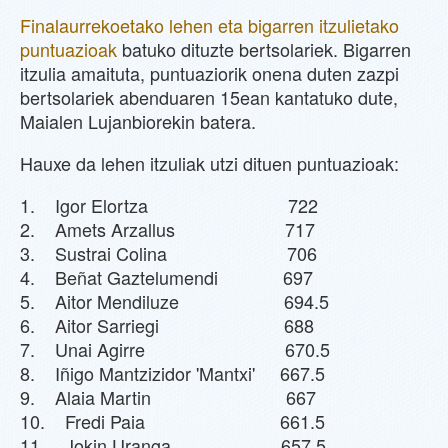
Finalaurrekoetako lehen eta bigarren itzulietako
puntuazioak
batuko dituzte bertsolariek. Bigarren
itzulia amaituta, puntuaziorik onena duten zazpi
bertsolariek abenduaren 15ean kantatuko dute,
Maialen Lujanbiorekin batera.
Hauxe da lehen itzuliak utzi dituen puntuazioak:
1. Igor Elortza 722
2. Amets Arzallus 717
3. Sustrai Colina 706
4. Beñat Gaztelumendi 697
5. Aitor Mendiluze 694.5
6. Aitor Sarriegi 688
7. Unai Agirre 670.5
8. Iñigo Mantzizidor 'Mantxi' 667.5
9. Alaia Martin 667
10. Fredi Paia 661.5
11. Jokin Uranga 657.5