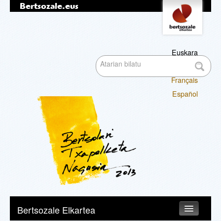
Bertsozale.eus
Edukira
Tresna
pertsonalak
salto
egin
|
Euskara
Bilatu atarian
Salto
English
egin
Français
nabigazioara
Bilaketa
Español
aurreratua…
Nabigazioa
Bertsozale Elkartea