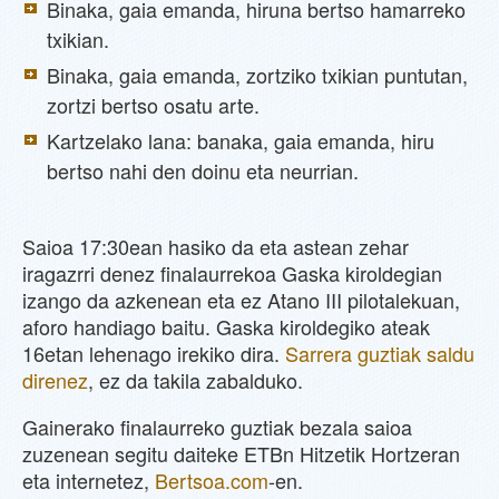
Binaka, gaia emanda, hiruna bertso hamarreko
txikian.
Binaka, gaia emanda, zortziko txikian puntutan,
zortzi bertso osatu arte.
Kartzelako lana: banaka, gaia emanda, hiru
bertso nahi den doinu eta neurrian.
Saioa 17:30ean hasiko da eta astean zehar
iragazrri denez finalaurrekoa Gaska kiroldegian
izango da azkenean eta ez Atano III pilotalekuan,
aforo handiago baitu. Gaska kiroldegiko ateak
16etan lehenago irekiko dira.
Sarrera guztiak saldu
direnez
, ez da takila zabalduko.
Gainerako finalaurreko guztiak bezala saioa
zuzenean segitu daiteke ETBn Hitzetik Hortzeran
eta internetez,
Bertsoa.com
-en.