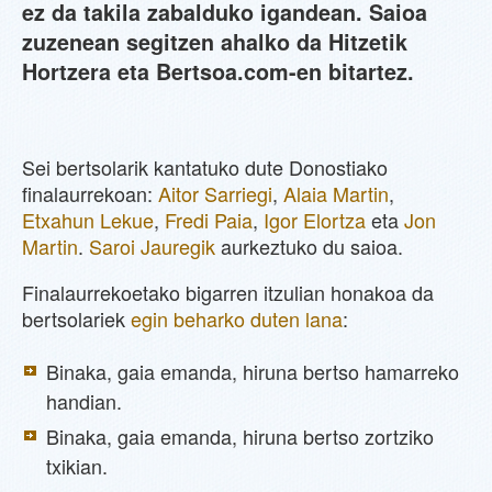
ez da takila zabalduko igandean. Saioa
zuzenean segitzen ahalko da Hitzetik
Hortzera eta Bertsoa.com-en bitartez.
Sei bertsolarik kantatuko dute Donostiako
finalaurrekoan:
Aitor Sarriegi
,
Alaia Martin
,
Etxahun Lekue
,
Fredi Paia
,
Igor Elortza
eta
Jon
Martin
.
Saroi Jauregik
aurkeztuko du saioa.
Finalaurrekoetako bigarren itzulian honakoa da
bertsolariek
egin beharko duten lana
:
Binaka, gaia emanda, hiruna bertso hamarreko
handian.
Binaka, gaia emanda, hiruna bertso zortziko
txikian.