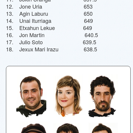
12. Jone Uria 653
13. Agin Laburu 650
14. Unai Iturriaga 649
15. Etxahun Lekue 649
16. Jon Martin 640.5
17. Julio Soto 639.5
18. Jexux Mari Irazu 638.5