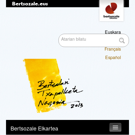
Bertsozale.eus
Edukira
Tresna
pertsonalak
salto
egin
|
Euskara
Bilatu atarian
Salto
English
egin
Français
nabigazioara
Bilaketa
Español
aurreratua…
Nabigazioa
Bertsozale Elkartea