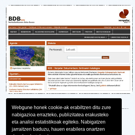
Webgune honek cookie-ak erabiltzen ditu zure
nabigazioa errazteko, publizitatea erakusteko
Web mapa
eta analisi estatistikoak egiteko. Nabigatzen
Irisgarritasuna
jarraitzen baduzu, hauen erabilera onartzen