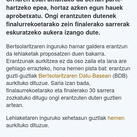
hartzeko epea, hortaz azken egun hauek
aprobetxatu. Ongi erantzuten dutenek
finalurrekoetarako zein finalerako sarrerak
eskuratzeko aukera izango dute.
Bertsolaritzaren inguruko hamar galdera erantzun
da lehiaketak proposatzen duen bakarra.
Erantzunak aurkitzea ez da oso zaila eta lana are
gehiago errazteko, hona hemen pista bat: erantzun
guzti-guztiak
Bertsolaritzaren Datu-Basean
(BDB)
aurkituko dituzue. Saria izan bada,
finalaurrekoetarako eta finalerako 30 sarrera
zozkatuko ditugu ongi erantzuten duten guztien
artean.
Lehiaketaren inguruko xehetasun guztiak
hemen
aurkituko dituzue.