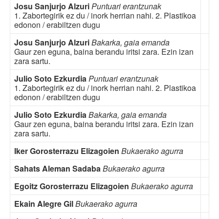
Josu Sanjurjo Alzuri
Puntuari erantzunak
1. Zabortegirik ez du / inork herrian nahi. 2. Plastikoa
edonon / erabiltzen dugu
Josu Sanjurjo Alzuri
Bakarka, gaia emanda
Gaur zen eguna, baina berandu iritsi zara. Ezin izan
zara sartu.
Julio Soto Ezkurdia
Puntuari erantzunak
1. Zabortegirik ez du / inork herrian nahi. 2. Plastikoa
edonon / erabiltzen dugu
Julio Soto Ezkurdia
Bakarka, gaia emanda
Gaur zen eguna, baina berandu iritsi zara. Ezin izan
zara sartu.
Iker Gorosterrazu Elizagoien
Bukaerako agurra
Sahats Aleman Sadaba
Bukaerako agurra
Egoitz Gorosterrazu Elizagoien
Bukaerako agurra
Ekain Alegre Gil
Bukaerako agurra