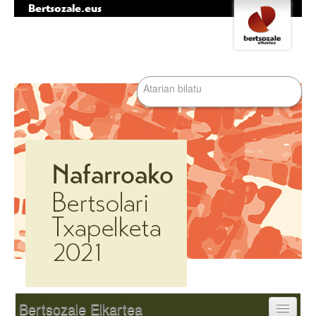
Bertsozale.eus
Edukira
Tresna
salto
pertsonalak
egin
|
Bilatu atarian
Salto
egin
nabigazioara
Bilaketa
aurreratua…
Nabigazioa
Bertsozale Elkartea