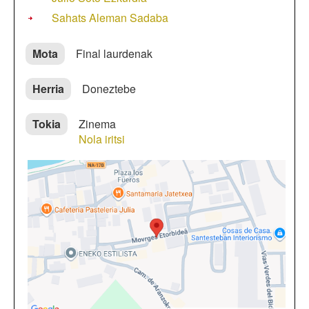
Sahats Aleman Sadaba
Mota
Final laurdenak
Herria
Doneztebe
Tokia
Zinema
Nola iritsi