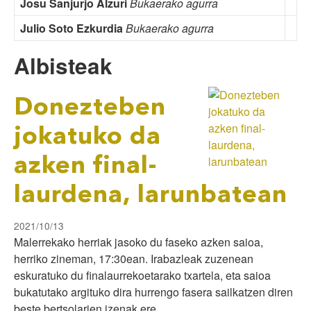
Josu Sanjurjo Alzuri
Bukaerako agurra
Julio Soto Ezkurdia
Bukaerako agurra
Albisteak
Donezteben
jokatuko da
azken final-
laurdena, larunbatean
2021/10/13
Malerrekako herriak jasoko du faseko azken saioa,
herriko zineman, 17:30ean. Irabazleak zuzenean
eskuratuko du finalaurrekoetarako txartela, eta saioa
bukatutako argituko dira hurrengo fasera sailkatzen diren
beste bertsolarien izenak ere.