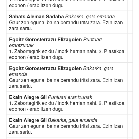
edonon / erabiltzen dugu
Sahats Aleman Sadaba
Bakarka, gaia emanda
Gaur zen eguna, baina berandu iritsi zara. Ezin izan
zara sartu.
Egoitz Gorosterrazu Elizagoien
Puntuari
erantzunak
1. Zabortegirik ez du / inork herrian nahi. 2. Plastikoa
edonon / erabiltzen dugu
Egoitz Gorosterrazu Elizagoien
Bakarka, gaia
emanda
Gaur zen eguna, baina berandu iritsi zara. Ezin izan
zara sartu.
Ekain Alegre Gil
Puntuari erantzunak
1. Zabortegirik ez du / inork herrian nahi. 2. Plastikoa
edonon / erabiltzen dugu
Ekain Alegre Gil
Bakarka, gaia emanda
Gaur zen eguna, baina berandu iritsi zara. Ezin izan
zara sartu.