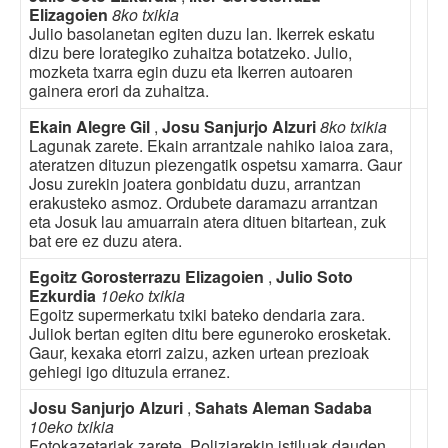
Elizagoien
8ko txikia
Julio basolanetan egiten duzu lan. Ikerrek eskatu
dizu bere lorategiko zuhaitza botatzeko. Julio,
mozketa txarra egin duzu eta Ikerren autoaren
gainera erori da zuhaitza.
Ekain Alegre Gil
,
Josu Sanjurjo Alzuri
8ko txikia
Lagunak zarete. Ekain arrantzale nahiko iaioa zara,
ateratzen dituzun piezengatik ospetsu xamarra. Gaur
Josu zurekin joatera gonbidatu duzu, arrantzan
erakusteko asmoz. Ordubete daramazu arrantzan
eta Josuk lau amuarrain atera dituen bitartean, zuk
bat ere ez duzu atera.
Egoitz Gorosterrazu Elizagoien
,
Julio Soto
Ezkurdia
10eko txikia
Egoitz supermerkatu txiki bateko dendaria zara.
Juliok bertan egiten ditu bere eguneroko erosketak.
Gaur, kexaka etorri zaizu, azken urtean prezioak
gehiegi igo dituzula erranez.
Josu Sanjurjo Alzuri
,
Sahats Aleman Sadaba
10eko txikia
Fotokazetariak zarete. Poliziarekin istiluak dauden