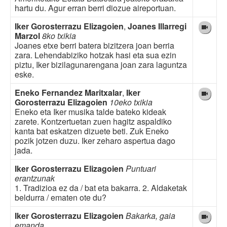
hartu du. Agur erran berri diozue aireportuan.
Iker Gorosterrazu Elizagoien
,
Joanes Illarregi
Marzol
8ko txikia
Joanes etxe berri batera bizitzera joan berria
zara. Lehendabiziko hotzak hasi eta sua ezin
piztu, Iker bizilagunarengana joan zara laguntza
eske.
Eneko Fernandez Maritxalar
,
Iker
Gorosterrazu Elizagoien
10eko txikia
Eneko eta Iker musika talde bateko kideak
zarete. Kontzertuetan zuen hagitz aspaldiko
kanta bat eskatzen dizuete beti. Zuk Eneko
pozik jotzen duzu. Iker zeharo aspertua dago
jada.
Iker Gorosterrazu Elizagoien
Puntuari
erantzunak
1. Tradizioa ez da / bat eta bakarra. 2. Aldaketak
beldurra / ematen ote du?
Iker Gorosterrazu Elizagoien
Bakarka, gaia
emanda