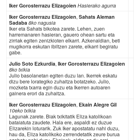
Iker Gorosterrazu Elizagoien
Hasierako agurra
Iker Gorosterrazu Elizagoien
,
Sahats Aleman
Sadaba
8ko nagusia
Iker eta Sahats bikotea zarete. Lehen, zuen
harremanaren hasieran, gauero ohean sartu eta
zirriak egiten zenizkioten elkarri. Azkenaldian, beti
mugikorra eskutan ibiltzen zarete, elkarri begiratu
gabe.
Julio Soto Ezkurdia
,
Iker Gorosterrazu Elizagoien
8ko txikia
Julio basolanetan egiten duzu lan. Ikerrek eskatu
dizu bere lorategiko zuhaitza botatzeko. Julio,
mozketa txarra egin duzu eta Ikerren autoaren
gainera erori da zuhaitza.
Iker Gorosterrazu Elizagoien
,
Ekain Alegre Gil
10eko txikia
Lagunak zarete. Biak txikitatik Eliza katolikoan
bataiatuta zaudete. Hala ere, aspaldi ez duzue
Elizarekin loturarik. Zuk Iker apostatatu nahi duzu,
hau da, Eliza katolikoko zerrendetatik zeure burua