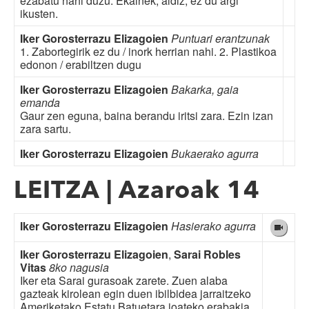
ezabatu nahi duzu. Ekainek, aldiz, ez du argi
ikusten.
Iker Gorosterrazu Elizagoien
Puntuari erantzunak
1. Zabortegirik ez du / inork herrian nahi. 2. Plastikoa
edonon / erabiltzen dugu
Iker Gorosterrazu Elizagoien
Bakarka, gaia
emanda
Gaur zen eguna, baina berandu iritsi zara. Ezin izan
zara sartu.
Iker Gorosterrazu Elizagoien
Bukaerako agurra
LEITZA | Azaroak 14
Iker Gorosterrazu Elizagoien
Hasierako agurra
Iker Gorosterrazu Elizagoien
,
Sarai Robles
Vitas
8ko nagusia
Iker eta Sarai gurasoak zarete. Zuen alaba
gazteak kirolean egin duen ibilbidea jarraitzeko
Ameriketako Estatu Batuetara joateko erabakia