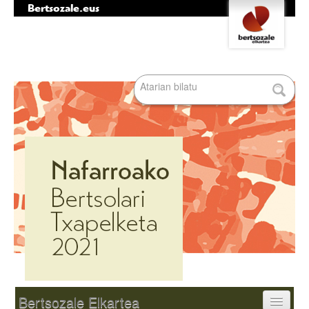
Bertsozale.eus
Edukira
Tresna
salto
pertsonalak
egin
|
Bilatu atarian
Salto
egin
nabigazioara
Bilaketa
aurreratua…
Nabigazioa
Bertsozale Elkartea