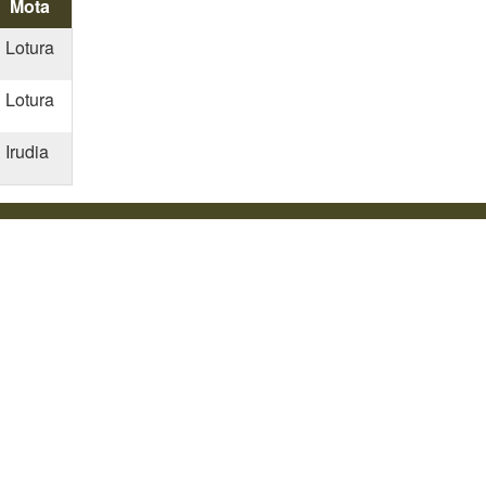
Mota
Lotura
Lotura
Irudia
risgarritasuna
Kontaktua
Legezko oharra
Pribatutasun politika