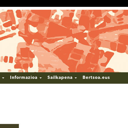
k
Informazioa
Sailkapena
Bertsoa.eus