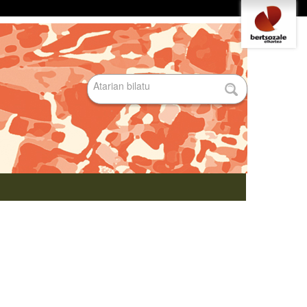
Tresna
pertsonalak
Bilatu atarian
Bilaketa
aurreratua…