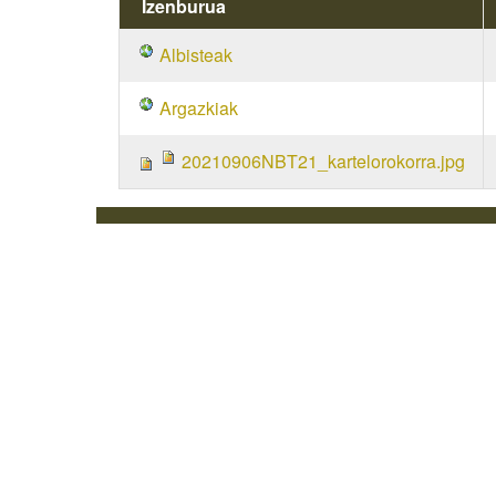
Izenburua
Albisteak
Argazkiak
20210906NBT21_kartelorokorra.jpg
Web mapa
I