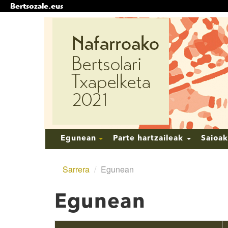
Bertsozale.eus
Edukira
salto
egin
|
Salto
egin
nabigazioara
Nabigazioa
Egunean
Parte hartzaileak
Saioa
Sarrera
/
Egunean
Egunean