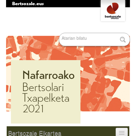
Bertsozale.eus
Edukira
Tresna
salto
pertsonalak
egin
|
Bilatu atarian
Salto
egin
nabigazioara
Bilaketa
aurreratua…
Nabigazioa
Bertsozale Elkartea