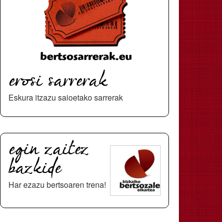
erosi sarrerak
Eskura itzazu saioetako sarrerak
egin zaitez
bazkide
Har ezazu bertsoaren trena!