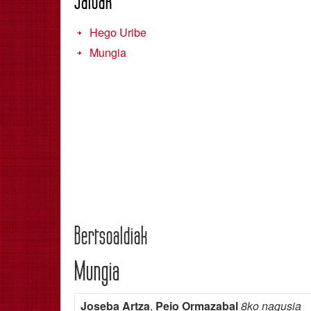
Saioak
Hego Uribe
Mungia
Bertsoaldiak
Mungia
Joseba Artza
,
Peio Ormazabal
8ko nagusia