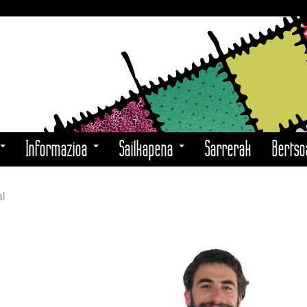
Informazioa
Sailkapena
Sarrerak
Berts
l