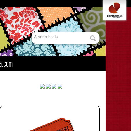
Tresna
pertsonalak
Bilatu atarian
Bilaketa
aurreratua…
oa.com