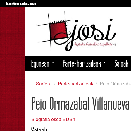
Bertsozale.eus
Edukira
salto
egin
|
Salto
egin
nabigazioara
Nabigazioa
Egunean
Parte-hartzaileak
Saioak
Sarrera
/
Parte-hartzaileak
/
Peio Ormazaba
Peio Ormazabal Villanueva
Biografia osoa BDBn