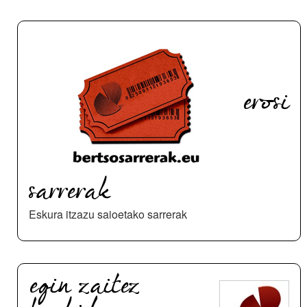
erosi
sarrerak
Eskura itzazu saioetako sarrerak
egin zaitez