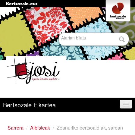
Bertsozale.eus
Edukira
Tresna
pertsonalak
salto
egin
|
Bilatu atarian
Salto
egin
nabigazioara
Bilaketa
aurreratua…
Nabigazioa
Bertsozale Elkartea
Egunean
Sarrera
/
Albisteak
/
Zeanuriko bertsoaldiak, sarean