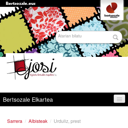
Bertsozale.eus
Edukira
Tresna
pertsonalak
salto
egin
|
Bilatu atarian
Salto
egin
nabigazioara
Bilaketa
aurreratua…
Nabigazioa
Bertsozale Elkartea
Egunean
Sarrera
/
Albisteak
/
Urduliz, prest