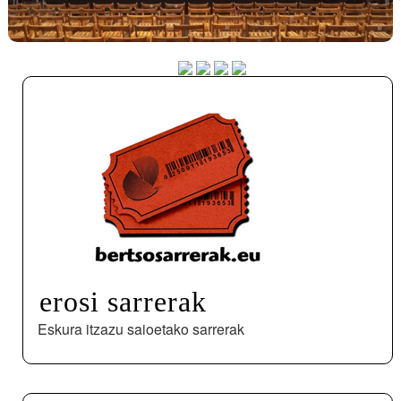
erosi sarrerak
Eskura itzazu saioetako sarrerak