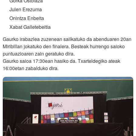
Gorka Ostolaza
Julen Erezuma
Onintza Enbeita
Xabat Galletebeitia
Gaurko irabazlea zuzenean sailkatuko da abenduaren 20an
Miribillan jokatuko den finalera. Besteak hurrengo saioko
puntuazioaren zain geratuko dira.
Gaurko saioa 17:30ean hasiko da. Txarteldegiko ateak
16:00etan zabalduko dira.