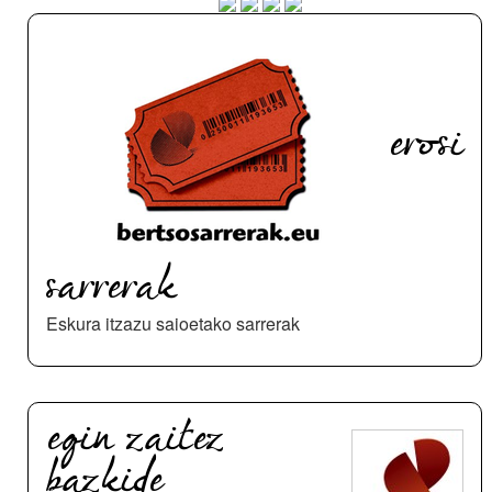
erosi
sarrerak
Eskura itzazu saioetako sarrerak
egin zaitez
bazkide