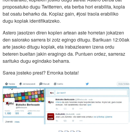
proposatuko dugu Twitterren, eta berba hori erabilita, kopla
bat osatu beharko da. Koplaz gain, #josi traola erabiliko
dugu koplak identifikatzeko.
Astero jasotzen diren koplen artean aste horretan jokatzen
den saiorako sarrera bi zotz egingo ditugu. Barikuan 12:00ak
arte jasoko ditugu koplak, eta irabazlearen izena ordu
beteren bueltan jakin eragingo da. Puntuen ordez, sarreraz
sarituko dugu egindako beharra.
Sarea josteko prest? Erronka botata!