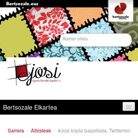
Bertsozale.eus
Edukira
Tresna
pertsonalak
salto
egin
|
Bilatu atarian
Salto
egin
nabigazioara
Bilaketa
aurreratua…
Nabigazioa
Bertsozale Elkartea
Egunean
Sarrera
/
Albisteak
/
#Josi kopla txapelketa, Twitterren