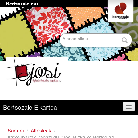
Bertsozale.eus
Edukira
Tresna
pertsonalak
salto
egin
|
Bilatu atarian
Salto
egin
nabigazioara
Bilaketa
aurreratua…
Nabigazioa
Bertsozale Elkartea
Egunean
Sarrera
/
Albisteak
/
Iratxe Ibarrak irabazi du #Josi Bizkaiko Bertsolari