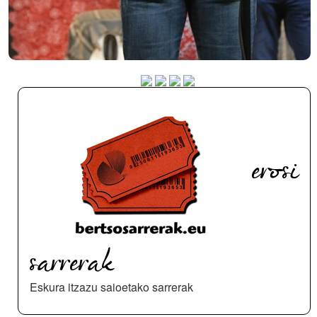
erosi
sarrerak
Eskura itzazu saioetako sarrerak