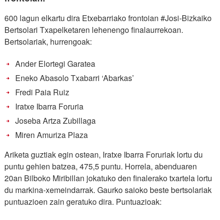
600 lagun elkartu dira Etxebarriako frontoian #Josi-Bizkaiko
Bertsolari Txapelketaren lehenengo finalaurrekoan.
Bertsolariak, hurrengoak:
Ander Elortegi Garatea
Eneko Abasolo Txabarri ‘Abarkas’
Fredi Paia Ruiz
Iratxe Ibarra Foruria
Joseba Artza Zubillaga
Miren Amuriza Plaza
Ariketa guztiak egin ostean, Iratxe Ibarra Foruriak lortu du
puntu gehien batzea, 475,5 puntu. Horrela, abenduaren
20an Bilboko Miribillan jokatuko den finalerako txartela lortu
du markina-xemeindarrak. Gaurko saioko beste bertsolariak
puntuazioen zain geratuko dira. Puntuazioak: