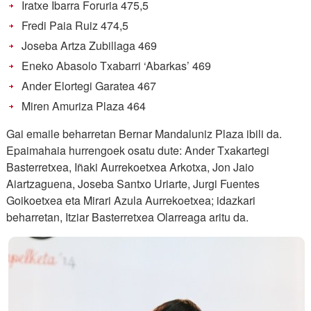
Iratxe Ibarra Foruria 475,5
Fredi Paia Ruiz 474,5
Joseba Artza Zubillaga 469
Eneko Abasolo Txabarri ‘Abarkas’ 469
Ander Elortegi Garatea 467
Miren Amuriza Plaza 464
Gai emaile beharretan Bernar Mandaluniz Plaza ibili da.
Epaimahaia hurrengoek osatu dute: Ander Txakartegi
Basterretxea, Iñaki Aurrekoetxea Arkotxa, Jon Jaio
Aiartzaguena, Joseba Santxo Uriarte, Jurgi Fuentes
Goikoetxea eta Mirari Azula Aurrekoetxea; idazkari
beharretan, Itziar Basterretxea Olarreaga aritu da.