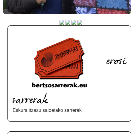
erosi
sarrerak
Eskura itzazu saioetako sarrerak