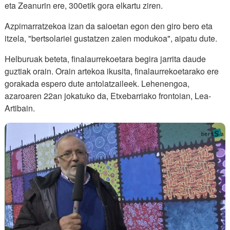
eta Zeanurin ere, 300etik gora elkartu ziren.
Azpimarratzekoa izan da saioetan egon den giro bero eta
itzela, "bertsolariei gustatzen zaien modukoa", aipatu dute.
Helburuak beteta, finalaurrekoetara begira jarrita daude
guztiak orain. Orain artekoa ikusita, finalaurrekoetarako ere
gorakada espero dute antolatzaileek. Lehenengoa,
azaroaren 22an jokatuko da, Etxebarriako frontoian, Lea-
Artibain.