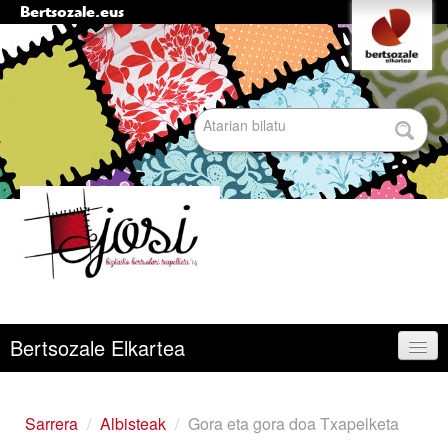
Bertsozale.eus
Edukira
Tresna
pertsonalak
salto
egin
|
Bilatu atarian
Salto
egin
nabigazioara
Bilaketa
aurreratua…
Nabigazioa
Bertsozale Elkartea
Egunean
Sarrera
/
Albisteak
/
Gora eta gora doa Txapelketa