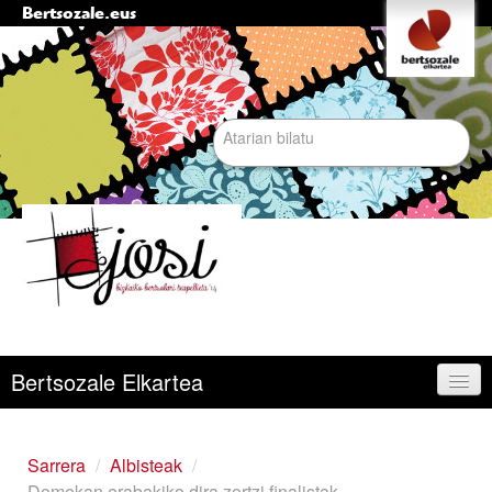
Bertsozale.eus
Edukira
Tresna
pertsonalak
salto
egin
|
Bilatu atarian
Salto
egin
nabigazioara
Bilaketa
aurreratua…
Nabigazioa
Bertsozale Elkartea
Egunean
Sarrera
/
Albisteak
/
Domekan erabakiko dira zortzi finalistak