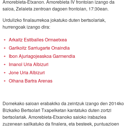
Amorebieta-Etxanon. Amorebieta IV frontoian izango da
saioa, Zelaieta zentroan dagoen frontoian, 17:30ean.
Urdulizko finalaurrekoa jokatuko duten bertsolariak,
hurrengoak izango dira:
Arkaitz Estiballes Ormaetxea
Garikoitz Sarriugarte Onaindia
Ibon Ajuriagojeaskoa Garmendia
Imanol Uria Albizuri
Jone Uria Albizuri
Oihana Bartra Arenas
Domekako saioan erabakiko da zeintzuk izango den 2014ko
Bizkaiko Bertsolari Txapelketan kantatuko duten zortzi
bertsolariak. Amorebieta-Etxanoko saioko irabazlea
zuzenean sailkatuko da finalera, eta besteek, puntuazioen