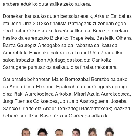
arabera edukiko dute sailkatzeko aukera.
Domekan kantatuko duten bertsolarietatik, Arkaitz Estiballes
eta Jone Uria 2012ko finalista izateagatik zuzenean egon
dira finalaurrekoetarako fasera sailkatuta. Beraz, domekan
hasiko da eurentzako Bizkaiko Txapelketa. Bestetik, Oihana
Bartra Gautegiz-Arteagako saioa irabazita sailkatu da
Amorebieta-Etxanoko saiora, eta Imanol Uria Zeanuriko
saioa irabazita. Ibon Ajuriagojeaskoa eta Garikoitz
Sarriugarte puntuazioz sailkatu dira finalaurrekoetara.
Gai emaile beharretan Maite Berriozabal Berrizbeitia ariko
da Amorebieta-Etxanon. Epaimahaian hurrengoak egongo
dira: Iñaki Aurrekoetxea Arkotxa, Mirari Azula Aurrekoetxea,
Jurgi Fuentes Goikoetxea, Jon Jaio Aiartzaguena, Joseba
Santxo Uriarte eta Ander Txakartegi Basterretxeak; idazkari
beharretan, Itziar Basterretxea Olarreaga ariko da.