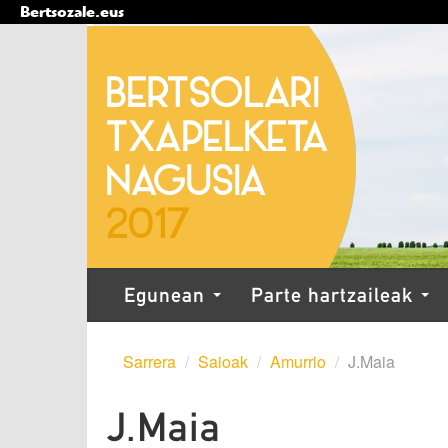
Bertsozale.eus
Edukira
salto
egin
|
Salto
egin
nabigazioara
Nabigazioa
Egunean
Parte hartzaileak
Sarrera
/
Saioak
/
Amurrio
/
J.Maia
J.Maia