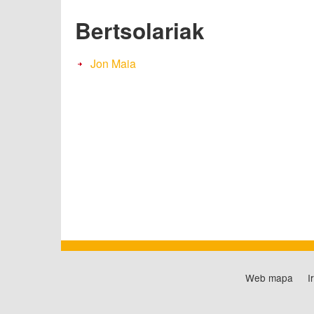
Bertsolariak
Jon Maia
Web mapa
I