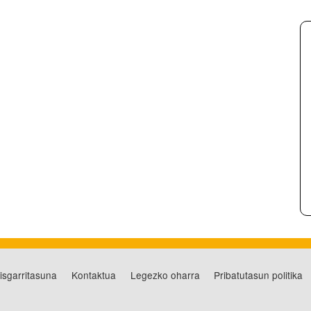
risgarritasuna
Kontaktua
Legezko oharra
Pribatutasun politika