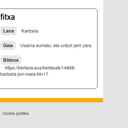
fitxa
Lana
Kartzela
Gaia
Usaina sumatu, eta urduri jarri zara.
Bideoa
https://bertsoa.eus/bertsoak/14868-
kartzela-jon-maia-btn17
Cookie politika