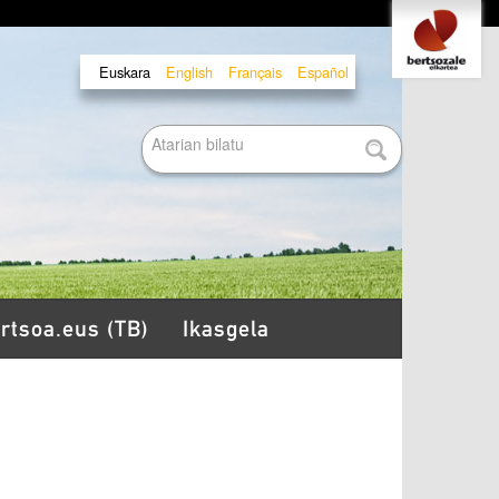
Tresna
Euskara
English
Français
Español
pertsonalak
Bilatu atarian
Bilaketa
aurreratua…
rtsoa.eus (TB)
Ikasgela