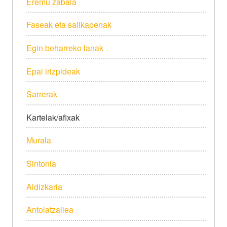
Eremu zabala
Faseak eta sailkapenak
Egin beharreko lanak
Epai irizpideak
Sarrerak
Kartelak/afixak
Murala
Sintonia
Aldizkaria
Antolatzailea