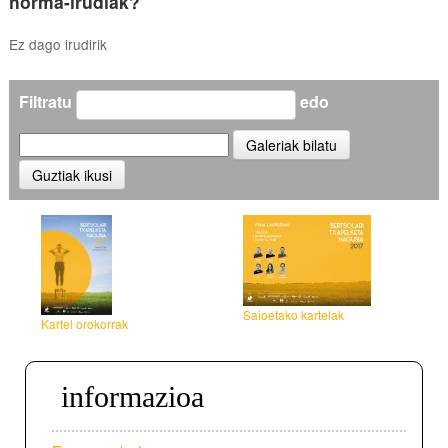
Sailkapena
horma-irudiak?
Bertsoa.eus (TB)
Ez dago irudirik
Ikasgela
Filtratu
edo
Saioetako kartelak
Kartel orokorrak
informazioa