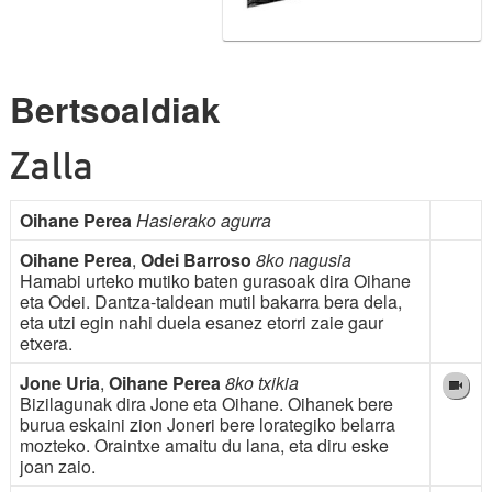
Bertsoaldiak
Zalla
Oihane Perea
Hasierako agurra
Oihane Perea
,
Odei Barroso
8ko nagusia
Hamabi urteko mutiko baten gurasoak dira Oihane
eta Odei. Dantza-taldean mutil bakarra bera dela,
eta utzi egin nahi duela esanez etorri zaie gaur
etxera.
Jone Uria
,
Oihane Perea
8ko txikia
Bizilagunak dira Jone eta Oihane. Oihanek bere
burua eskaini zion Joneri bere lorategiko belarra
mozteko. Oraintxe amaitu du lana, eta diru eske
joan zaio.