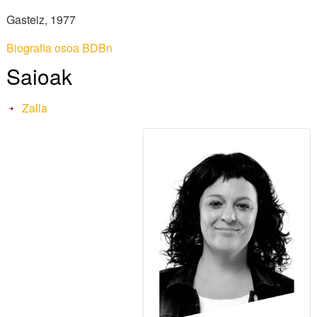
Sailkapena
Gasteiz, 1977
Bertsoa.eus (TB)
Biografia osoa BDBn
Ikasgela
Saioak
Zalla