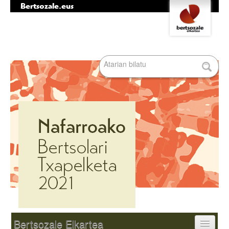
Bertsozale.eus
Edukira
Tresna
salto
pertsonalak
egin
|
Bilatu atarian
Salto
egin
nabigazioara
Bilaketa
aurreratua…
Nabigazioa
Bertsozale Elkartea