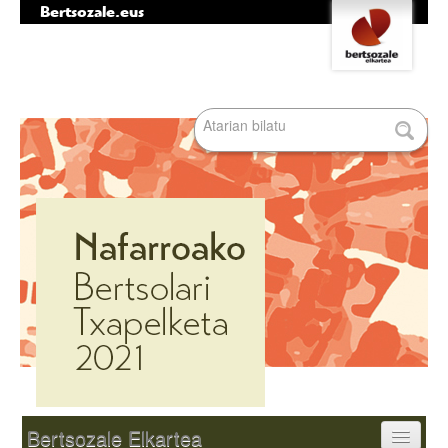
Bertsozale.eus
Edukira
Tresna
salto
pertsonalak
egin
|
Bilatu atarian
Salto
egin
nabigazioara
Bilaketa
aurreratua…
Nabigazioa
Bertsozale Elkartea