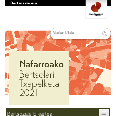
Bertsozale.eus
Edukira
Tresna
salto
pertsonalak
egin
|
Bilatu atarian
Salto
egin
nabigazioara
Bilaketa
aurreratua…
Nabigazioa
Bertsozale Elkartea