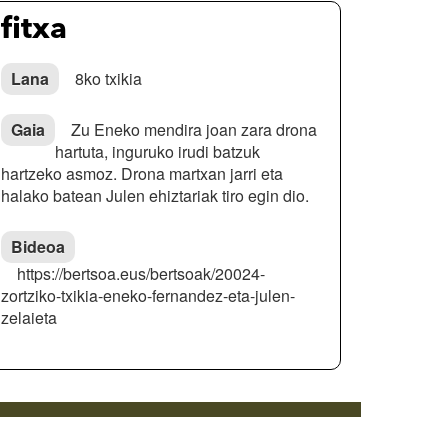
fitxa
Lana
8ko txikia
Gaia
Zu Eneko mendira joan zara drona
hartuta, inguruko irudi batzuk
hartzeko asmoz. Drona martxan jarri eta
halako batean Julen ehiztariak tiro egin dio.
Bideoa
https://bertsoa.eus/bertsoak/20024-
zortziko-txikia-eneko-fernandez-eta-julen-
zelaieta