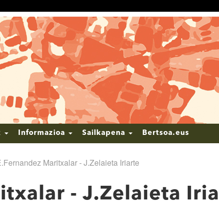
k
Informazioa
Sailkapena
Bertsoa.eus
.Fernandez Maritxalar - J.Zelaieta Iriarte
xalar - J.Zelaieta Iria