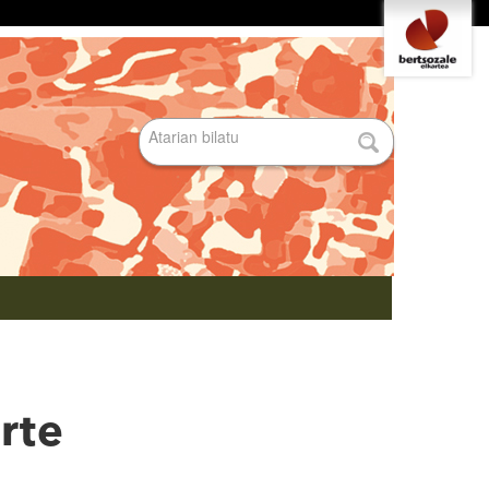
Tresna
pertsonalak
Bilatu atarian
Bilaketa
aurreratua…
rte