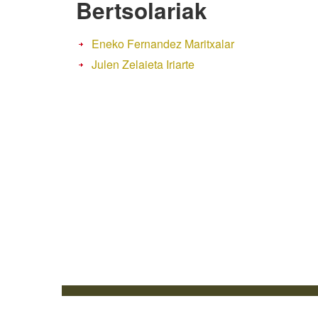
Bertsolariak
Eneko Fernandez Maritxalar
Julen Zelaieta Iriarte