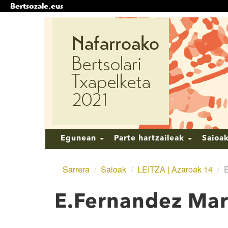
Bertsozale.eus
Edukira
salto
egin
|
Salto
egin
nabigazioara
Nabigazioa
Egunean
Parte hartzaileak
Saioa
Sarrera
/
Saioak
/
LEITZA | Azaroak 14
/
E
E.Fernandez Marit