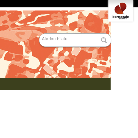
Tresna
pertsonalak
Bilatu atarian
Bilaketa
aurreratua…