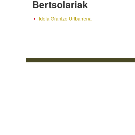
Bertsolariak
Idoia Granizo Uribarrena
Web mapa
I