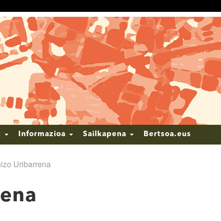
k
Informazioa
Sailkapena
Bertsoa.eus
nizo Uribarrena
rena