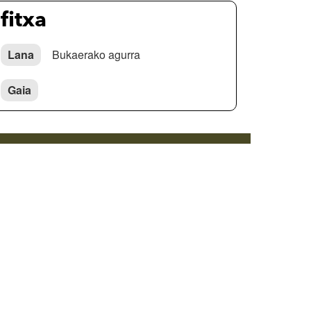
fitxa
Lana
Bukaerako agurra
Gaia
Cookie politika