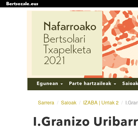
Bertsozale.eus
Edukira
salto
egin
|
Salto
egin
nabigazioara
Nabigazioa
Egunean
Parte hartzaileak
Saioa
Sarrera
/
Saioak
/
IZABA | Urriak 2
/
I.Gra
I.Granizo Uribar