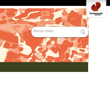
Tresna
pertsonalak
Bilatu atarian
Bilaketa
aurreratua…