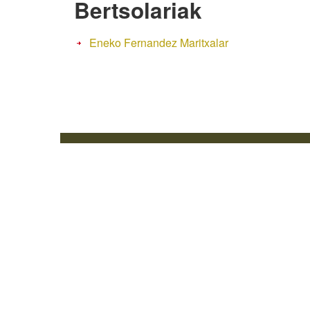
Bertsolariak
Eneko Fernandez Maritxalar
Web mapa
I