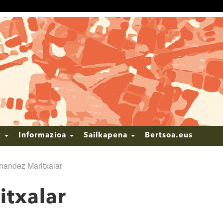
k
Informazioa
Sailkapena
Bertsoa.eus
nandez Maritxalar
itxalar