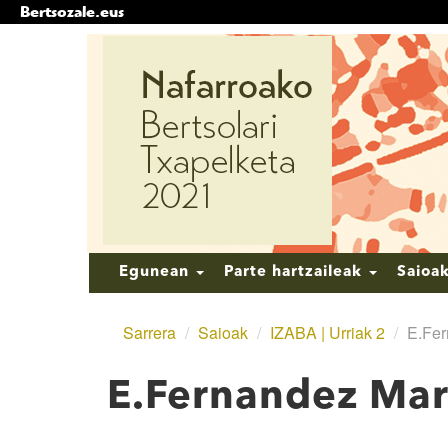
Bertsozale.eus
Edukira
salto
egin
|
Salto
egin
nabigazioara
Nabigazioa
Egunean
Parte hartzaileak
Saioa
Sarrera
/
Saioak
/
IZABA | Urriak 2
/
E.Fer
E.Fernandez Mar