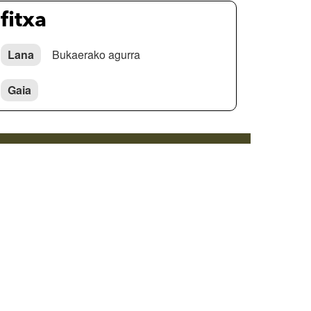
fitxa
Lana
Bukaerako agurra
Gaia
Cookie politika