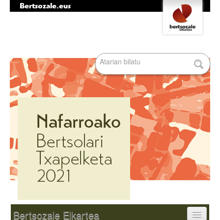
Bertsozale.eus
Edukira
Tresna
salto
pertsonalak
egin
|
Bilatu atarian
Salto
egin
nabigazioara
Bilaketa
aurreratua…
Nabigazioa
Bertsozale Elkartea