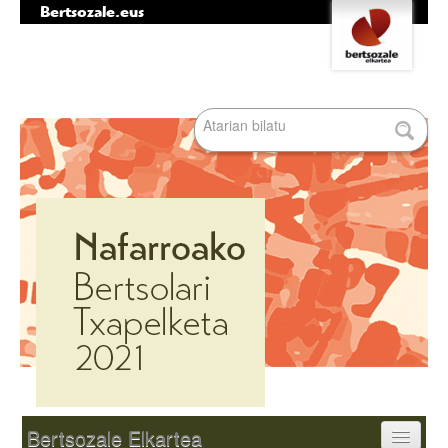
Bertsozale.eus
Edukira
Tresna
salto
pertsonalak
egin
|
Bilatu atarian
Salto
egin
nabigazioara
Bilaketa
aurreratua…
Nabigazioa
Bertsozale Elkartea