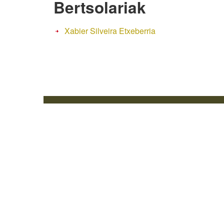
Bertsolariak
Xabier Silveira Etxeberria
Web mapa
I