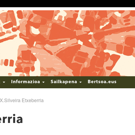
k
Informazioa
Sailkapena
Bertsoa.eus
X.Silveira Etxeberria
rria