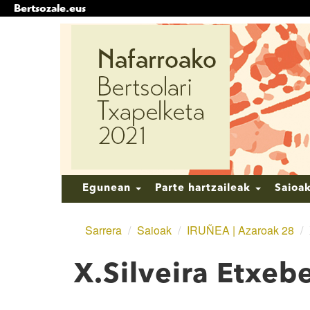
Bertsozale.eus
Edukira
salto
egin
|
Salto
egin
nabigazioara
Nabigazioa
Egunean
Parte hartzaileak
Saioa
Sarrera
/
Saioak
/
IRUÑEA | Azaroak 28
/
X.Silveira Etxebe