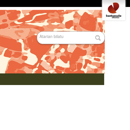
Tresna
pertsonalak
Bilatu atarian
Bilaketa
aurreratua…