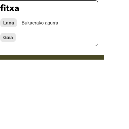
fitxa
Lana
Bukaerako agurra
Gaia
Cookie politika