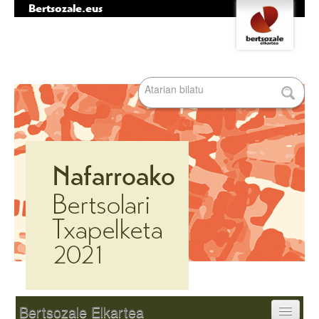
Bertsozale.eus
Edukira
Tresna
salto
pertsonalak
egin
|
Bilatu atarian
Salto
egin
nabigazioara
Bilaketa
aurreratua…
Nabigazioa
Bertsozale Elkartea