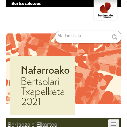
Bertsozale.eus
Edukira
Tresna
salto
pertsonalak
egin
|
Bilatu atarian
Salto
egin
nabigazioara
Bilaketa
aurreratua…
Nabigazioa
Bertsozale Elkartea