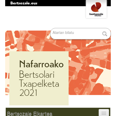
Bertsozale.eus
Edukira
Tresna
salto
pertsonalak
egin
|
Bilatu atarian
Salto
egin
nabigazioara
Bilaketa
aurreratua…
Nabigazioa
Bertsozale Elkartea