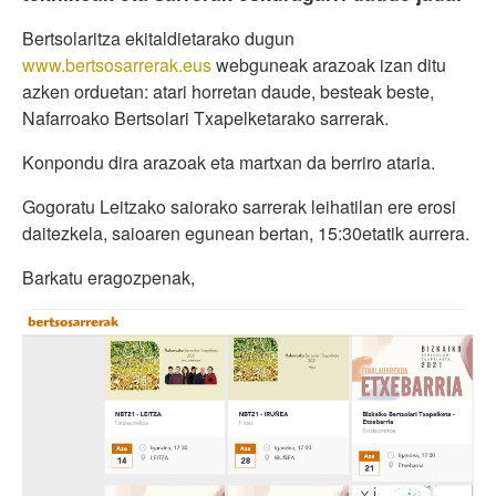
Bertsolaritza ekitaldietarako dugun
www.bertsosarrerak.eus
webguneak arazoak izan ditu
azken orduetan: atari horretan daude, besteak beste,
Nafarroako Bertsolari Txapelketarako sarrerak.
Konpondu dira arazoak eta martxan da berriro ataria.
Gogoratu Leitzako saiorako sarrerak leihatilan ere erosi
daitezkela, saioaren egunean bertan, 15:30etatik aurrera.
Barkatu eragozpenak,