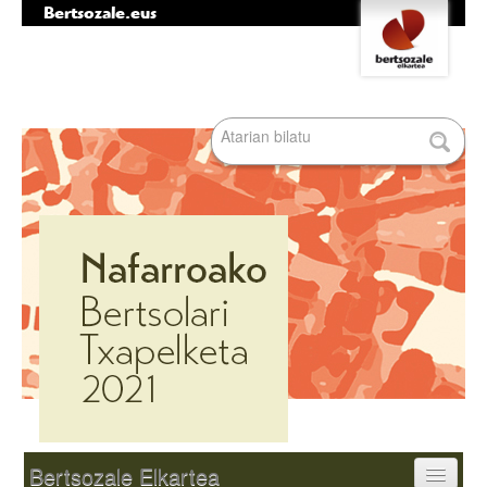
Bertsozale.eus
Edukira
Tresna
salto
pertsonalak
egin
|
Bilatu atarian
Salto
egin
nabigazioara
Bilaketa
aurreratua…
Nabigazioa
Bertsozale Elkartea