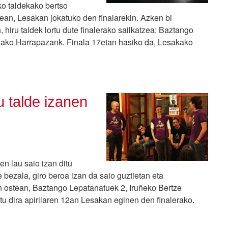
ko taldekako bertso
ean, Lesakan jokatuko den finalarekin. Azken bi
 hiru taldek lortu dute finalerako sailkatzea: Baztango
tzako Harrapazank. Finala 17etan hasiko da, Lesakako
u talde izanen
n lau saio izan ditu
te bezala, giro beroa izan da saio guztietan eta
n ostean, Baztango Lepatanatuek 2, Iruñeko Bertze
u dira apirilaren 12an Lesakan eginen den finalerako.