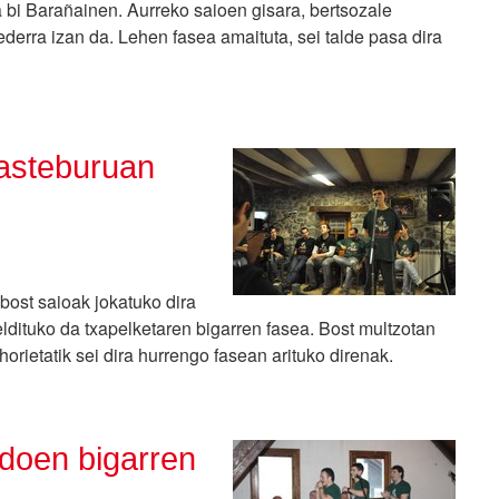
a bi Barañainen. Aurreko saioen gisara, bertsozale
derra izan da. Lehen fasea amaituta, sei talde pasa dira
 asteburuan
ost saioak jokatuko dira
eldituko da txapelketaren bigarren fasea. Bost multzotan
orietatik sei dira hurrengo fasean arituko direnak.
rdoen bigarren