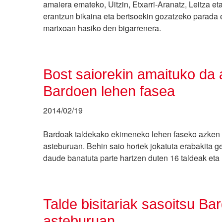
amaiera emateko, Uitzin, Etxarri-Aranatz, Leitza et
erantzun bikaina eta bertsoekin gozatzeko parada e
martxoan hasiko den bigarrenera.
Bost saiorekin amaituko da
Bardoen lehen fasea
2014/02/19
Bardoak taldekako ekimeneko lehen faseko azken b
asteburuan. Behin saio horiek jokatuta erabakita g
daude banatuta parte hartzen duten 16 taldeak eta h
Talde bisitariak sasoitsu Ba
asteburuan