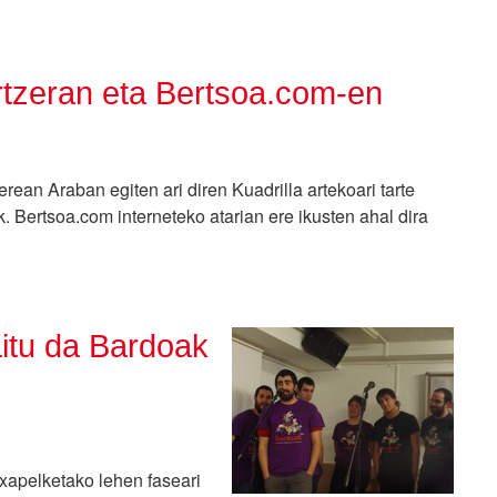
rtzeran eta Bertsoa.com-en
ean Araban egiten ari diren Kuadrilla artekoari tarte
k. Bertsoa.com interneteko atarian ere ikusten ahal dira
aitu da Bardoak
txapelketako lehen faseari