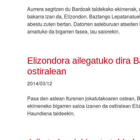
Aurrera segitzen du Bardoak taldekako ekimenak, 
bakarra izan da, Elizondon. Baztango Lepatanatue
abestu zuten bertan. Datorren asteburuan atseden
amaituko da bigarren fasea, lau saiorekin.
Elizondora ailegatuko dira 
ostiralean
2014/03/12
Pasa den astean Iturenen jokatutakoaren ostean, 
ekimeneko bigarren saioa izanen da ostiralean Eli
Haundiena taldeekin.