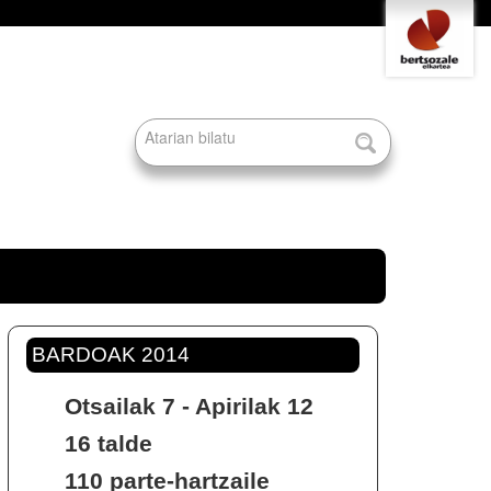
Tresna
pertsonalak
Bilatu atarian
Bilaketa
aurreratua…
BARDOAK 2014
Otsailak 7 - Apirilak 12
16 talde
110 parte-hartzaile