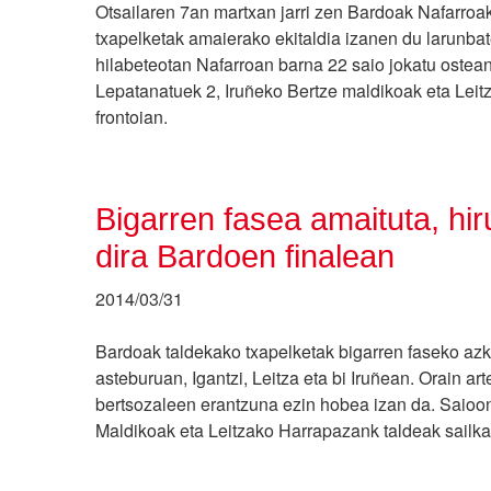
Otsailaren 7an martxan jarri zen Bardoak Nafarroa
txapelketak amaierako ekitaldia izanen du larunbat
hilabeteotan Nafarroan barna 22 saio jokatu ostean,
Lepatanatuek 2, Iruñeko Bertze maldikoak eta Lei
frontoian.
Bigarren fasea amaituta, hir
dira Bardoen finalean
2014/03/31
Bardoak taldekako txapelketak bigarren faseko azke
asteburuan, Igantzi, Leitza eta bi Iruñean. Orain ar
bertsozaleen erantzuna ezin hobea izan da. Saioo
Maldikoak eta Leitzako Harrapazank taldeak sailkat