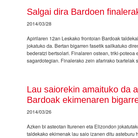
Salgai dira Bardoen finalera
2014/03/28
Apirilaren 12an Leskako frontoian Bardoak taldeka
jokatuko da. Bertan bigarren fasetik sailkatuko diren
bederatzi bertsolari. Finalaren ostean, triki-poteo
sagardotegian. Finalerako zein afarirako txartela
Lau saiorekin amaituko da 
Bardoak ekimenaren bigarr
2014/03/26
Azken bi asteotan Iturenen eta Elizondon jokatuta
taldekako ekimenak lau saio izanen ditu asteburu h