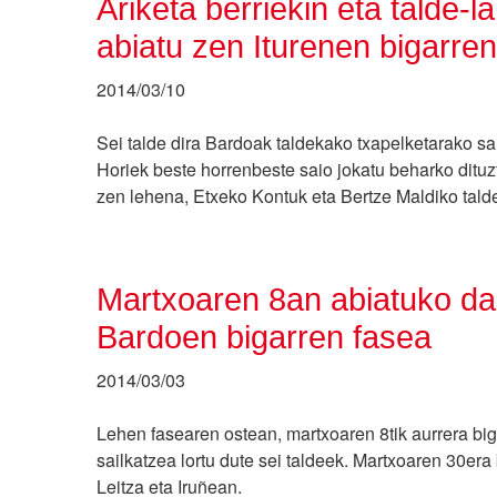
Ariketa berriekin eta talde-
abiatu zen Iturenen bigarre
2014/03/10
Sei talde dira Bardoak taldekako txapelketarako sai
Horiek beste horrenbeste saio jokatu beharko dituz
zen lehena, Etxeko Kontuk eta Bertze Maldiko talde
Martxoaren 8an abiatuko da
Bardoen bigarren fasea
2014/03/03
Lehen fasearen ostean, martxoaren 8tik aurrera big
sailkatzea lortu dute sei taldeek. Martxoaren 30era b
Leitza eta Iruñean.