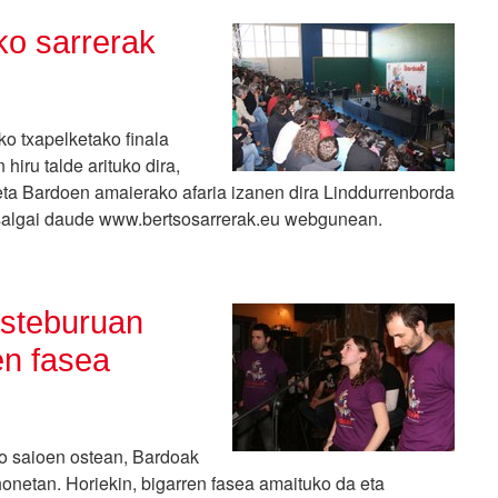
ko sarrerak
ko txapelketako finala
 hiru talde arituko dira,
a eta Bardoen amaierako afaria izanen dira Linddurrenborda
k salgai daude www.bertsosarrerak.eu webgunean.
asteburuan
en fasea
ko saioen ostean, Bardoak
onetan. Horiekin, bigarren fasea amaituko da eta