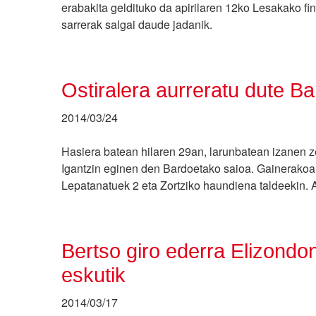
erabakita geldituko da apirilaren 12ko Lesakako fin
sarrerak salgai daude jadanik.
Ostiralera aurreratu dute B
2014/03/24
Hasiera batean hilaren 29an, larunbatean izanen ze
Igantzin eginen den Bardoetako saioa. Gainerakoan 
Lepatanatuek 2 eta Zortziko haundiena taldeekin. A
Bertso giro ederra Elizond
eskutik
2014/03/17