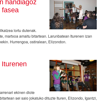
lan handiagoz
n fasea
lkatzea lortu dutenak.
te, martxoa amaitu bitartean. Larunbatean Iturenen izan
ekin. Hurrengoa, ostiralean, Elizondon.
 Iturenen
arrenari ekinen diote
itartean sei saio jokatuko dituzte Ituren, Elizondo, Igantzi,