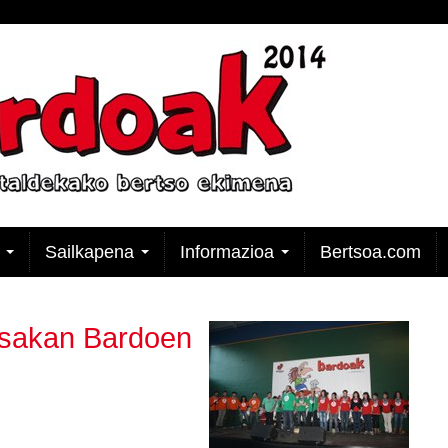
k
Sailkapena
Informazioa
Bertsoa.com
esakan Bardoen