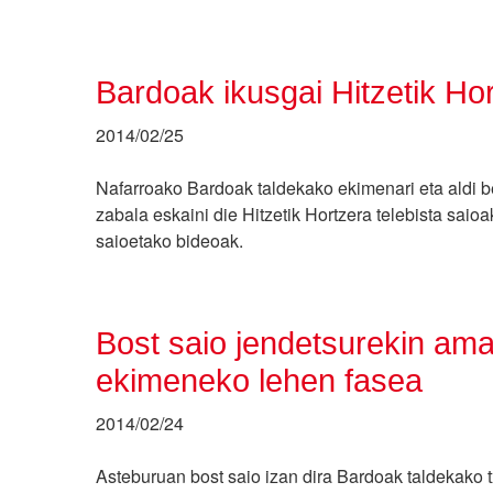
Bardoak ikusgai Hitzetik Ho
2014/02/25
Nafarroako Bardoak taldekako ekimenari eta aldi ber
zabala eskaini die Hitzetik Hortzera telebista saioa
saioetako bideoak.
Bost saio jendetsurekin am
ekimeneko lehen fasea
2014/02/24
Asteburuan bost saio izan dira Bardoak taldekako 