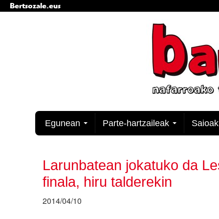
Bertsozale.eus
Edukira
salto
egin
|
Salto
egin
nabigazioara
Nabigazioa
Egunean
Parte-hartzaileak
Saioa
Larunbatean jokatuko da L
finala, hiru talderekin
2014/04/10