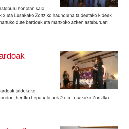
asteburu honetan saio
k 2 eta Lesakako Zortziko haundiena taldeetako kideek
 hartuko dute bardoek eta martxoko azken asteburuan
Bardoak
Bardoak taldekako
zondon, herriko Lepanatatuek 2 eta Lesakako Zortziko