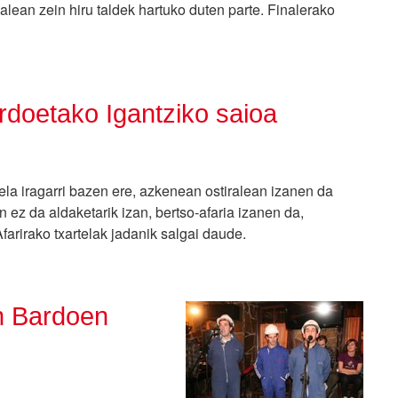
alean zein hiru taldek hartuko duten parte. Finalerako
ardoetako Igantziko saioa
la iragarri bazen ere, azkenean ostiralean izanen da
ez da aldaketarik izan, bertso-afaria izanen da,
farirako txartelak jadanik salgai daude.
on Bardoen