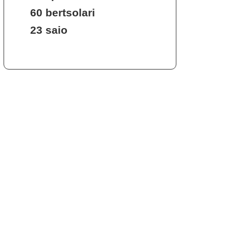
60 bertsolari
23 saio