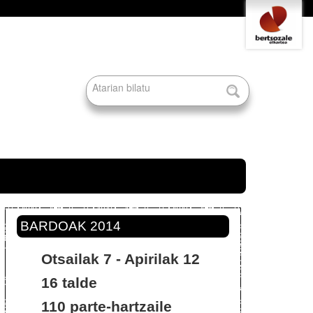
Tresna
pertsonalak
Bilatu atarian
Bilaketa
aurreratua…
BARDOAK 2014
Otsailak 7 - Apirilak 12
16 talde
110 parte-hartzaile