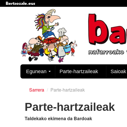
Bertsozale.eus
Edukira
salto
egin
|
Salto
egin
nabigazioara
Nabigazioa
Egunean
Parte-hartzaileak
Saioa
Sarrera
/
Parte-hartzaileak
Parte-hartzaileak
Taldekako ekimena da Bardoak