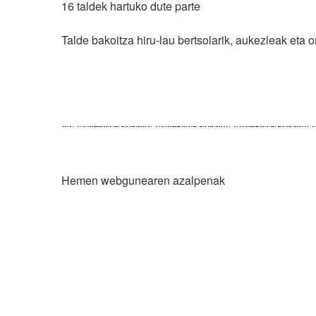
16 taldek hartuko dute parte
Talde bakoitza hiru-lau bertsolarik, aukezleak eta 
Web mapa
I
Hemen webgunearen azalpenak