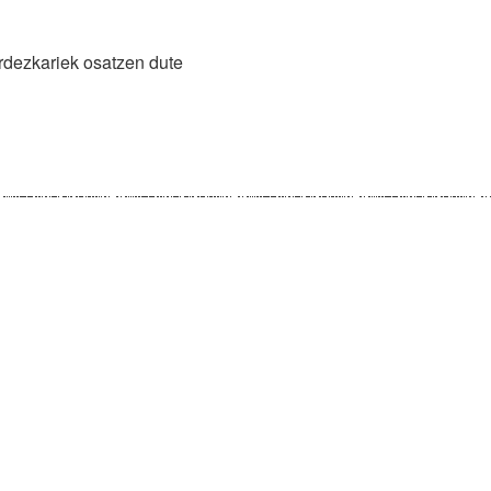
ordezkariek osatzen dute
risgarritasuna
Kontaktua
Legezko oharra
Pribatutasun politika