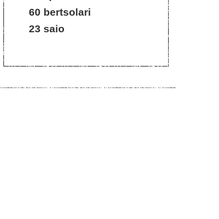
60 bertsolari
23 saio
Cookie politika