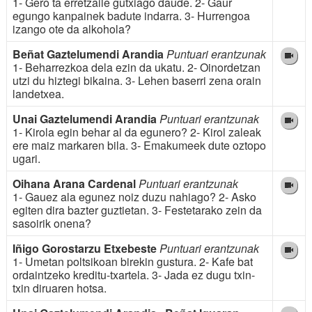
1- Gero ta erretzaile gutxiago daude. 2- Gaur
egungo kanpainek badute indarra. 3- Hurrengoa
izango ote da alkohola?
Beñat Gaztelumendi Arandia
Puntuari erantzunak
1- Beharrezkoa dela ezin da ukatu. 2- Oinordetzan
utzi du hiztegi bikaina. 3- Lehen baserri zena orain
landetxea.
Unai Gaztelumendi Arandia
Puntuari erantzunak
1- Kirola egin behar al da egunero? 2- Kirol zaleak
ere maiz markaren bila. 3- Emakumeek dute oztopo
ugari.
Oihana Arana Cardenal
Puntuari erantzunak
1- Gauez ala egunez noiz duzu nahiago? 2- Asko
egiten dira bazter guztietan. 3- Festetarako zein da
sasoirik onena?
Iñigo Gorostarzu Etxebeste
Puntuari erantzunak
1- Umetan poltsikoan birekin gustura. 2- Kafe bat
ordaintzeko kreditu-txartela. 3- Jada ez dugu txin-
txin diruaren hotsa.