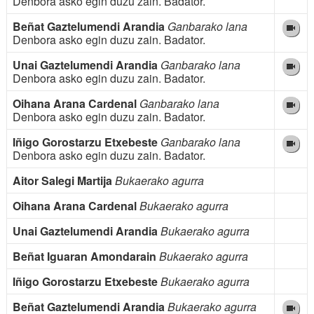
Denbora asko egin duzu zain. Badator.
Beñat Gaztelumendi Arandia
Ganbarako lana
Denbora asko egin duzu zain. Badator.
Unai Gaztelumendi Arandia
Ganbarako lana
Denbora asko egin duzu zain. Badator.
Oihana Arana Cardenal
Ganbarako lana
Denbora asko egin duzu zain. Badator.
Iñigo Gorostarzu Etxebeste
Ganbarako lana
Denbora asko egin duzu zain. Badator.
Aitor Salegi Martija
Bukaerako agurra
Oihana Arana Cardenal
Bukaerako agurra
Unai Gaztelumendi Arandia
Bukaerako agurra
Beñat Iguaran Amondarain
Bukaerako agurra
Iñigo Gorostarzu Etxebeste
Bukaerako agurra
Beñat Gaztelumendi Arandia
Bukaerako agurra