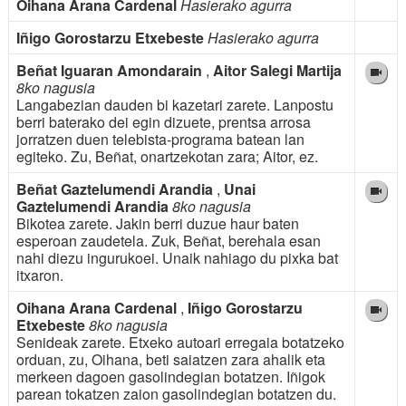
Oihana Arana Cardenal
Hasierako agurra
Iñigo Gorostarzu Etxebeste
Hasierako agurra
Beñat Iguaran Amondarain
,
Aitor Salegi Martija
8ko nagusia
Langabezian dauden bi kazetari zarete. Lanpostu
berri baterako dei egin dizuete, prentsa arrosa
jorratzen duen telebista-programa batean lan
egiteko. Zu, Beñat, onartzekotan zara; Aitor, ez.
Beñat Gaztelumendi Arandia
,
Unai
Gaztelumendi Arandia
8ko nagusia
Bikotea zarete. Jakin berri duzue haur baten
esperoan zaudetela. Zuk, Beñat, berehala esan
nahi diezu ingurukoei. Unaik nahiago du pixka bat
itxaron.
Oihana Arana Cardenal
,
Iñigo Gorostarzu
Etxebeste
8ko nagusia
Senideak zarete. Etxeko autoari erregaia botatzeko
orduan, zu, Oihana, beti saiatzen zara ahalik eta
merkeen dagoen gasolindegian botatzen. Iñigok
parean tokatzen zaion gasolindegian botatzen du.