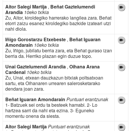
Aitor Salegi Martija
,
Beñat Gaztelumendi
Arandia
10eko txikia
Zu, Aitor, kiroldegiko harrerako langilea zara. Beñat
etorri zaizu esanez kiroldegiko bazkide izateari utzi
nahi diola.
Iñigo Gorostarzu Etxebeste
,
Beñat Iguaran
Amondarain
10eko txikia
Zu, Iñigo, jubilatu berria zara, eta Beñat guraso izan
berria da. Herriko plazan egin duzue topo.
Unai Gaztelumendi Arandia
,
Oihana Arana
Cardenal
10eko txikia
Zu, Unai, etxean dauzkazun bitxiak poltsatxoan
sartu, eta Oihanaren urrearen salerosketarako
dendara joan zara.
Beñat Iguaran Amondarain
Puntuari erantzunak
1- Batzuek sei ordu ta besteek hamabi. 2- Lo
hartzea sarri da nahi eta ezina. 3- Eguneko
momentu onena da siesta.
Aitor Salegi Martija
Puntuari erantzunak