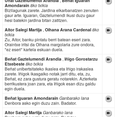
Unai Gaztelumendi Arandia
,
Beñat Iguaran
Amondarain
8ko txikia
Bizilagunak zarete. Jardina elkarbanatzen zenuten
gaur arte. Iguaran, Gaztelumendi ikusi duzu gaur
hesi batekin jardina bitan zatitzen.
Aitor Salegi Martija
,
Oihana Arana Cardenal
8ko
txikia
Zu, Aitor, banku pintatu berri batean eseri zara.
Oraintxe iritsi da Oihana margolaria zure ondora,
"ez eseri" kartela eskuan duela.
Beñat Gaztelumendi Arandia
,
Iñigo Gorostarzu
Etxebeste
8ko txikia
Beñat unibertsitateko ikaslea eta Iñigo irakaslea
zarete. Iñigok ikasgaiko notak jarri ditu, eta, zu,
Beñat, ez zara gustura geratu notarekin. Azterketa
berrikustera joan zara, eta Iñigok esan dizu galdu
egin duela.
Beñat Iguaran Amondarain
Ganbarako lana
Denbora asko egin duzu zain. Badator.
Aitor Salegi Martija
Ganbarako lana