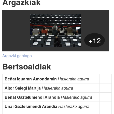
Argazkiak
+12
Argazki gehiago
Bertsoaldiak
Beñat Iguaran Amondarain
Hasierako agurra
Aitor Salegi Martija
Hasierako agurra
Beñat Gaztelumendi Arandia
Hasierako agurra
Unai Gaztelumendi Arandia
Hasierako agurra