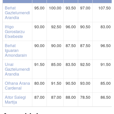
Beñat
95.00
100.00
93.50
97.00
107.50
Gaztelumendi
Arandia
Iñigo
93.00
92.50
96.00
90.50
83.00
Gorostarzu
Etxebeste
Beñat
90.00
90.00
87.50
87.50
96.50
Iguaran
Amondarain
Unai
91.50
85.00
83.50
92.50
91.50
Gaztelumendi
Arandia
Oihana Arana
80.00
91.50
90.50
93.00
85.00
Cardenal
Aitor Salegi
87.00
87.00
88.00
78.50
86.50
Martija