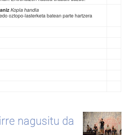
xaniz
Kopla handia
edo oztopo-lasterketa batean parte hartzera
rre nagusitu da