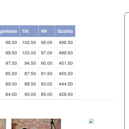
ganbara
10t
4H
Guztira
98.00
102.50
95.00
496.50
99.50
103.00
97.00
489.50
97.50
94.50
90.00
451.50
85.00
87.50
91.50
450.50
89.00
88.50
93.00
444.50
84.00
90.00
85.00
428.50