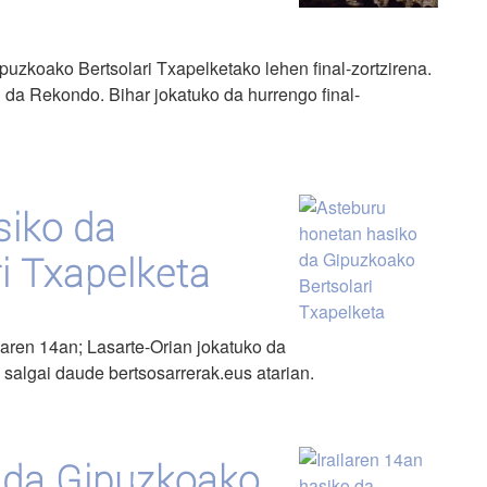
uzkoako Bertsolari Txapelketako lehen final-zortzirena.
tu da Rekondo. Bihar jokatuko da hurrengo final-
siko da
i Txapelketa
ilaren 14an; Lasarte-Orian jokatuko da
k salgai daude bertsosarrerak.eus atarian.
o da Gipuzkoako