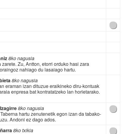
aniz
8ko nagusia
a zarete. Zu, Antton, etorri orduko hasi zara
 oraingoz nahiago du lasaiago hartu.
bieta
8ko nagusia
ean eraman izan dituzue eraikineko diru-kontuak
araia enpresa bat kontratatzeko lan horietarako.
Izagirre
8ko nagusia
 Taberna hartu zenutenetik egon izan da tabako-
uzu. Andoni ez dago ados.
Iñarra
8ko txikia