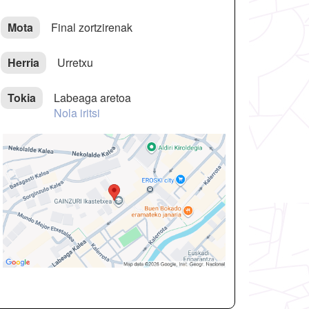
Mota
Final zortzirenak
Herria
Urretxu
Tokia
Labeaga aretoa
Nola iritsi