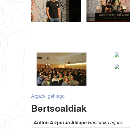
Argazki gehiago
Bertsoaldiak
Antton Aizpurua Aldape
Hasierako agurra