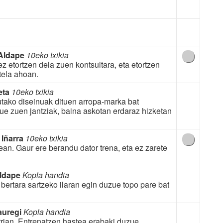
 Aldape
10eko txikia
z etortzen dela zuen kontsultara, eta etortzen
tela ahoan.
eta
10eko txikia
utako diseinuak dituen arropa-marka bat
zue zuen jantziak, baina askotan erdaraz hizketan
 Iñarra
10eko txikia
an. Gaur ere berandu dator trena, eta ez zarete
Aldape
Kopla handia
 bertara sartzeko ilaran egin duzue topo pare bat
auregi
Kopla handia
rrian. Entrenatzen hastea erabaki duzue.