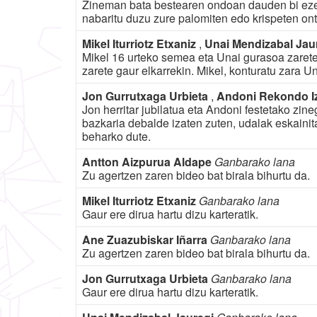
Zineman bata bestearen ondoan dauden bi eze
nabaritu duzu zure palomiten edo krispeten ont
Mikel Iturriotz Etxaniz
,
Unai Mendizabal Jau
Mikel 16 urteko semea eta Unai gurasoa zarete.
zarete gaur elkarrekin. Mikel, konturatu zara Un
Jon Gurrutxaga Urbieta
,
Andoni Rekondo I
Jon herritar jubilatua eta Andoni festetako zineg
bazkaria debalde izaten zuten, udalak eskainit
beharko dute.
Antton Aizpurua Aldape
Ganbarako lana
Zu agertzen zaren bideo bat birala bihurtu da.
Mikel Iturriotz Etxaniz
Ganbarako lana
Gaur ere dirua hartu dizu karteratik.
Ane Zuazubiskar Iñarra
Ganbarako lana
Zu agertzen zaren bideo bat birala bihurtu da.
Jon Gurrutxaga Urbieta
Ganbarako lana
Gaur ere dirua hartu dizu karteratik.