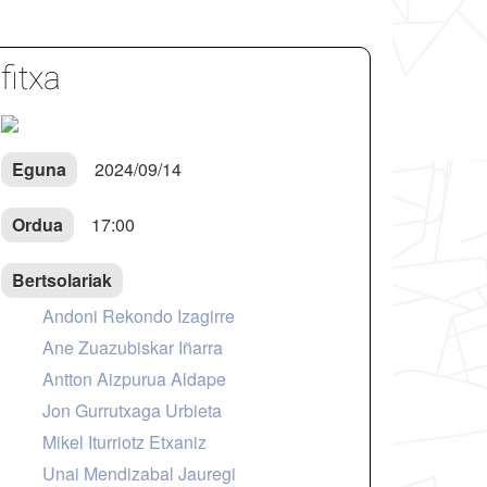
fitxa
Eguna
2024/09/14
Ordua
17:00
Bertsolariak
Andoni Rekondo Izagirre
Ane Zuazubiskar Iñarra
Antton Aizpurua Aldape
Jon Gurrutxaga Urbieta
Mikel Iturriotz Etxaniz
Unai Mendizabal Jauregi