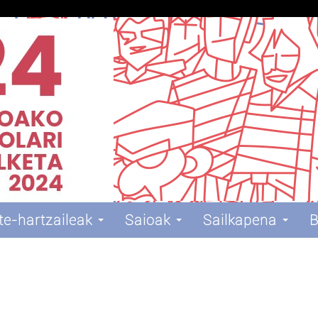
te-hartzaileak
Saioak
Sailkapena
B