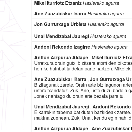
Mikel Iturriotz Etxaniz
Hasierako agurra
Ane Zuazubiskar Iñarra
Hasierako agurra
Jon Gurrutxaga Urbieta
Hasierako agurra
Unai Mendizabal Jauregi
Hasierako agurra
Andoni Rekondo Izagirre
Hasierako agurra
Antton Aizpurua Aldape
,
Mikel Iturriotz Etx
Urretxura orain gutxi bizitzera etorri den bikote
herriko hainbat taldetan parte hartzen. Mikelek
Ane Zuazubiskar Iñarra
,
Jon Gurrutxaga Ur
Bizilagunak zarete. Orain arte bizilagunon art
urtero txandatuz. Zuk, Ane, uste duzu badela g
Jonek nahiago du orain arte bezala jarraitu.
Unai Mendizabal Jauregi
,
Andoni Rekondo 
Elkarrekin taberna bat duten bazkideak zarete.
makina zuenean. Zuk, Unai, kendu egin nahi d
Antton Aizpurua Aldape
,
Ane Zuazubiskar 