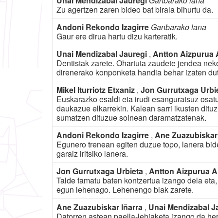
Unai Mendizabal Jauregi
Ganbarako lana
Zu agertzen zaren bideo bat birala bihurtu da.
Andoni Rekondo Izagirre
Ganbarako lana
Gaur ere dirua hartu dizu karteratik.
Unai Mendizabal Jauregi
,
Antton Aizpurua
Dentistak zarete. Ohartuta zaudete jendea neke
direnerako konponketa handia behar izaten du
Mikel Iturriotz Etxaniz
,
Jon Gurrutxaga Urbi
Euskarazko esaldi eta irudi esanguratsuz osat
daukazue elkarrekin. Kalean sarri ikusten ditu
sumatzen dituzue soinean daramatzatenak.
Andoni Rekondo Izagirre
,
Ane Zuazubiskar
Egunero trenean egiten duzue topo, lanera bide
garaiz iritsiko lanera.
Jon Gurrutxaga Urbieta
,
Antton Aizpurua 
Talde famatu baten kontzertua izango dela eta,
egun lehenago. Lehenengo biak zarete.
Ane Zuazubiskar Iñarra
,
Unai Mendizabal J
Datorren astean paella-lehiaketa izango da he