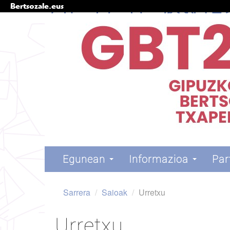
Bertsozale.eus
Edukira
salto
egin
|
Salto
egin
nabigazioara
Nabigazioa
Egunean
Informazioa
Par
Sarrera
/
Saioak
/
Urretxu
Urretxu