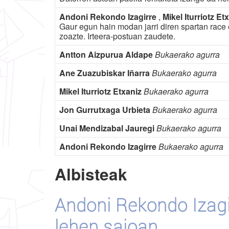
Andoni Rekondo Izagirre
,
Mikel Iturriotz Et
Gaur egun hain modan jarri diren spartan race 
zoazte. Irteera-postuan zaudete.
Antton Aizpurua Aldape
Bukaerako agurra
Ane Zuazubiskar Iñarra
Bukaerako agurra
Mikel Iturriotz Etxaniz
Bukaerako agurra
Jon Gurrutxaga Urbieta
Bukaerako agurra
Unai Mendizabal Jauregi
Bukaerako agurra
Andoni Rekondo Izagirre
Bukaerako agurra
Albisteak
Andoni Rekondo Izagi
lehen saioan