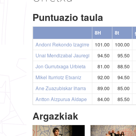
Puntuazio taula
8H
8t
Andoni Rekondo Izagirre
101.00
100.00
Unai Mendizabal Jauregi
94.50
95.50
Jon Gurrutxaga Urbieta
81.00
88.50
Mikel Iturriotz Etxaniz
92.00
94.50
Ane Zuazubiskar Iñarra
89.00
85.00
Antton Aizpurua Aldape
84.00
85.50
Argazkiak