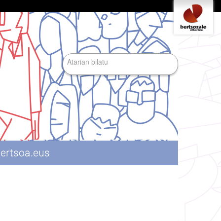
Tresna
pertsonalak
Bilatu atarian
Bilaketa
aurreratua…
ertsoa.eus