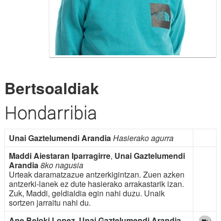
Bertsoaldiak
Hondarribia
Unai Gaztelumendi Arandia
Hasierako agurra
Maddi Aiestaran Iparragirre
,
Unai Gaztelumendi
Arandia
8ko nagusia
Urteak daramatzazue antzerkigintzan. Zuen azken
antzerki-lanek ez dute hasierako arrakastarik izan.
Zuk, Maddi, geldialdia egin nahi duzu. Unaik
sortzen jarraitu nahi du.
Ane Beloki Lopez
,
Unai Gaztelumendi Arandia