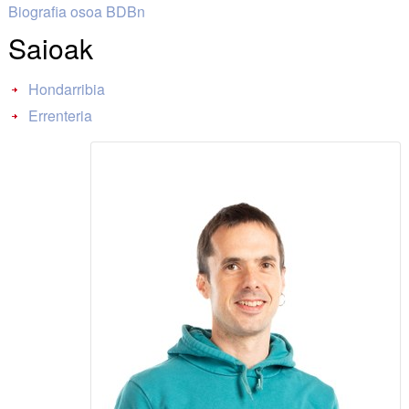
Biografia osoa BDBn
Saioak
Hondarribia
Errenteria