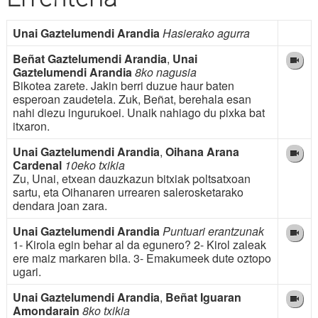
Unai Gaztelumendi Arandia
Hasierako agurra
Beñat Gaztelumendi Arandia
,
Unai
Gaztelumendi Arandia
8ko nagusia
Bikotea zarete. Jakin berri duzue haur baten
esperoan zaudetela. Zuk, Beñat, berehala esan
nahi diezu ingurukoei. Unaik nahiago du pixka bat
itxaron.
Unai Gaztelumendi Arandia
,
Oihana Arana
Cardenal
10eko txikia
Zu, Unai, etxean dauzkazun bitxiak poltsatxoan
sartu, eta Oihanaren urrearen salerosketarako
dendara joan zara.
Unai Gaztelumendi Arandia
Puntuari erantzunak
1- Kirola egin behar al da egunero? 2- Kirol zaleak
ere maiz markaren bila. 3- Emakumeek dute oztopo
ugari.
Unai Gaztelumendi Arandia
,
Beñat Iguaran
Amondarain
8ko txikia