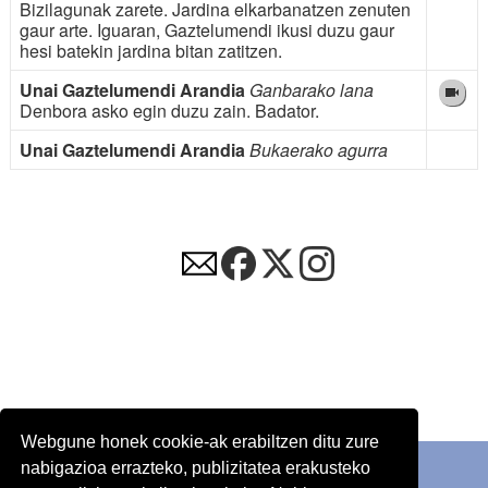
Bizilagunak zarete. Jardina elkarbanatzen zenuten
gaur arte. Iguaran, Gaztelumendi ikusi duzu gaur
hesi batekin jardina bitan zatitzen.
Unai Gaztelumendi Arandia
Ganbarako lana
Denbora asko egin duzu zain. Badator.
Unai Gaztelumendi Arandia
Bukaerako agurra
Webgune honek cookie-ak erabiltzen ditu zure
nabigazioa errazteko, publizitatea erakusteko