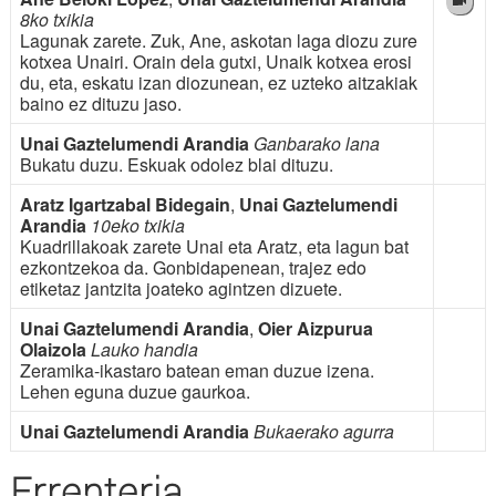
8ko txikia
Lagunak zarete. Zuk, Ane, askotan laga diozu zure
kotxea Unairi. Orain dela gutxi, Unaik kotxea erosi
du, eta, eskatu izan diozunean, ez uzteko aitzakiak
baino ez dituzu jaso.
Unai Gaztelumendi Arandia
Ganbarako lana
Bukatu duzu. Eskuak odolez blai dituzu.
Aratz Igartzabal Bidegain
,
Unai Gaztelumendi
Arandia
10eko txikia
Kuadrillakoak zarete Unai eta Aratz, eta lagun bat
ezkontzekoa da. Gonbidapenean, trajez edo
etiketaz jantzita joateko agintzen dizuete.
Unai Gaztelumendi Arandia
,
Oier Aizpurua
Olaizola
Lauko handia
Zeramika-ikastaro batean eman duzue izena.
Lehen eguna duzue gaurkoa.
Unai Gaztelumendi Arandia
Bukaerako agurra
Errenteria