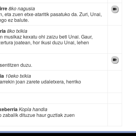
irre
8ko nagusia
n, eta zuen etxe-ataritik pasatuko da. Zuri, Unai,
ngo ez balute.
ria
8ko txikia
n musikaz kexatu ohi zaizu beti Unai. Gaur,
zertura joatean, hor ikusi duzu Unai, lehen
sentitzen duzu.
ia
10eko txikia
arrekin joan zarete udaletxera, herriko
xeberria
Kopla handia
 zabalik dituzue haur guztiak zuen