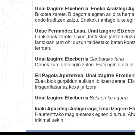
Unai Izagirre Etxeberria
,
Eneko Araiztegi Ag
Bikotea zarete. Bidegorria egiten ari dira herria
ondo iruditzen zaizu. Enekok nahiago luke egi
Uxue Fernandez Lasa
,
Unai Izagirre Etxeber
Lankideak zarete. Uxue, lantokian jartzen duzu
lantokian jarri ohi duzun taldeetako baten kont
lerroan.
Unai Izagirre Etxeberria
Ganbarako lana
Denek zure alde egin zuten. Huts egin diezula 
Eli Pagola Apezetxea
,
Unai Izagirre Etxeberr
Zuek biok gurpildun aulkian ibiltzen zarete. Elk
irisgarritasunaz kexa jartzera.
Unai Izagirre Etxeberria
Bukaerako agurra
Iñaki Apalategi Astigarraga
,
Unai Izagirre Et
Haurrentzako magia-saioak egiten dituzue. Aho
trikimailuekin.