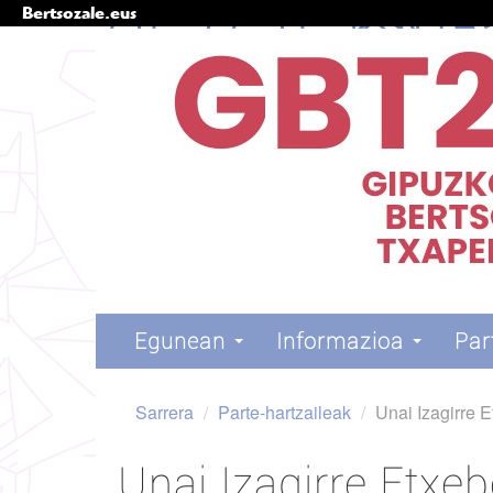
Bertsozale.eus
Edukira
salto
egin
|
Salto
egin
nabigazioara
Nabigazioa
Egunean
Informazioa
Par
Sarrera
/
Parte-hartzaileak
/
Unai Izagirre E
Unai Izagirre Etxeb