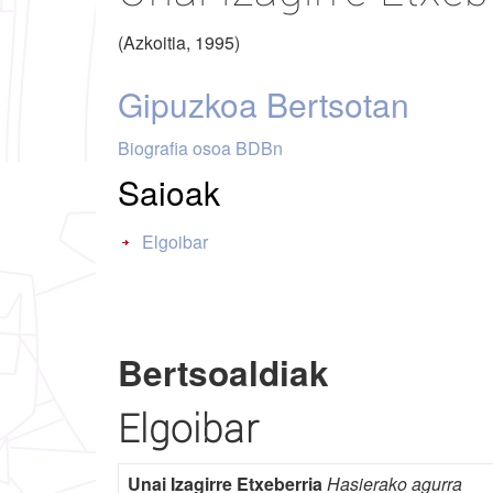
(Azkoitia, 1995)
Gipuzkoa Bertsotan
Biografia osoa BDBn
Saioak
Elgoibar
Bertsoaldiak
Elgoibar
Unai Izagirre Etxeberria
Hasierako agurra