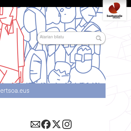
Tresna
pertsonalak
Bilatu atarian
Bilaketa
aurreratua…
ertsoa.eus