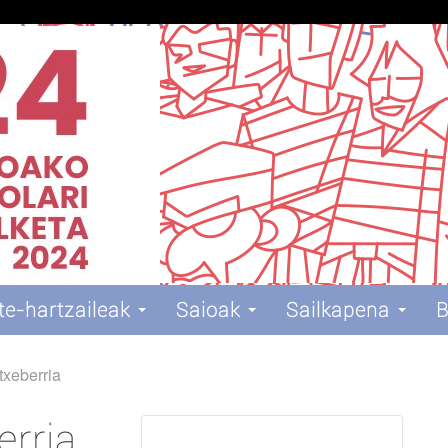
te-hartzaileak
Saioak
Sailkapena
B
txeberria
erria