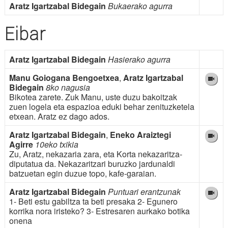
Aratz Igartzabal Bidegain
Bukaerako agurra
Eibar
Aratz Igartzabal Bidegain
Hasierako agurra
Manu Goiogana Bengoetxea
,
Aratz Igartzabal
Bidegain
8ko nagusia
Bikotea zarete. Zuk Manu, uste duzu bakoitzak
zuen logela eta espazioa eduki behar zenituzketela
etxean. Aratz ez dago ados.
Aratz Igartzabal Bidegain
,
Eneko Araiztegi
Agirre
10eko txikia
Zu, Aratz, nekazaria zara, eta Korta nekazaritza-
diputatua da. Nekazaritzari buruzko jardunaldi
batzuetan egin duzue topo, kafe-garaian.
Aratz Igartzabal Bidegain
Puntuari erantzunak
1- Beti estu gabiltza ta beti presaka 2- Egunero
korrika nora iristeko? 3- Estresaren aurkako botika
onena