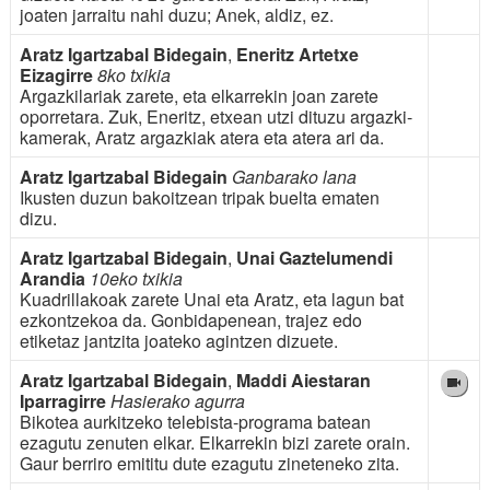
joaten jarraitu nahi duzu; Anek, aldiz, ez.
Aratz Igartzabal Bidegain
,
Eneritz Artetxe
Eizagirre
8ko txikia
Argazkilariak zarete, eta elkarrekin joan zarete
oporretara. Zuk, Eneritz, etxean utzi dituzu argazki-
kamerak, Aratz argazkiak atera eta atera ari da.
Aratz Igartzabal Bidegain
Ganbarako lana
Ikusten duzun bakoitzean tripak buelta ematen
dizu.
Aratz Igartzabal Bidegain
,
Unai Gaztelumendi
Arandia
10eko txikia
Kuadrillakoak zarete Unai eta Aratz, eta lagun bat
ezkontzekoa da. Gonbidapenean, trajez edo
etiketaz jantzita joateko agintzen dizuete.
Aratz Igartzabal Bidegain
,
Maddi Aiestaran
Iparragirre
Hasierako agurra
Bikotea aurkitzeko telebista-programa batean
ezagutu zenuten elkar. Elkarrekin bizi zarete orain.
Gaur berriro emititu dute ezagutu zineteneko zita.