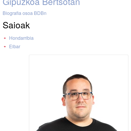
Gipuzkoa Bertsotan
Biografia osoa BDBn
Saioak
Hondarribia
Eibar