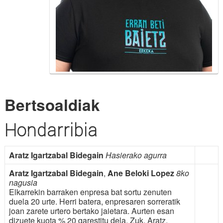
Bertsoaldiak
Hondarribia
Aratz Igartzabal Bidegain
Hasierako agurra
Aratz Igartzabal Bidegain
,
Ane Beloki Lopez
8ko
nagusia
Elkarrekin barraken enpresa bat sortu zenuten
duela 20 urte. Herri batera, enpresaren sorreratik
joan zarete urtero bertako jaietara. Aurten esan
dizuete kuota % 20 garestitu dela. Zuk, Aratz,