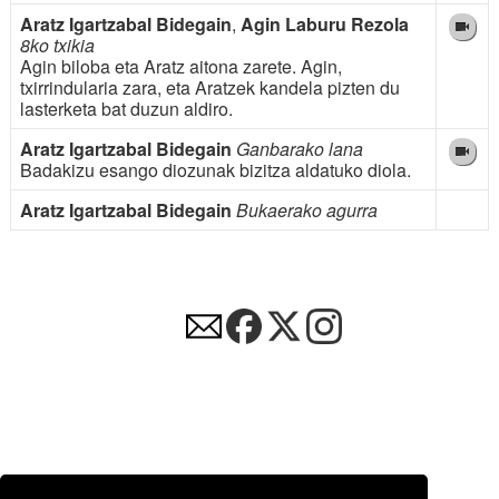
Aratz Igartzabal Bidegain
,
Agin Laburu Rezola
8ko txikia
Agin biloba eta Aratz aitona zarete. Agin,
txirrindularia zara, eta Aratzek kandela pizten du
lasterketa bat duzun aldiro.
Aratz Igartzabal Bidegain
Ganbarako lana
Badakizu esango diozunak bizitza aldatuko diola.
Aratz Igartzabal Bidegain
Bukaerako agurra