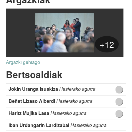
+12
Argazki gehiago
Bertsoaldiak
Jokin Uranga Isuskiza
Hasierako agurra
Beñat Lizaso Alberdi
Hasierako agurra
Haritz Mujika Lasa
Hasierako agurra
Iban Urdangarin Lardizabal
Hasierako agurra