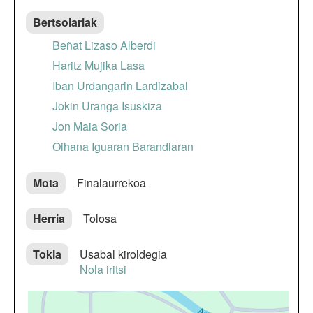
Bertsolariak
Beñat Lizaso Alberdi
Haritz Mujika Lasa
Iban Urdangarin Lardizabal
Jokin Uranga Isuskiza
Jon Maia Soria
Oihana Iguaran Barandiaran
Mota
Finalaurrekoa
Herria
Tolosa
Tokia
Usabal kiroldegia
Nola iritsi