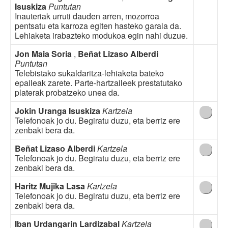
Isuskiza
Puntutan
Inauteriak urruti dauden arren, mozorroa
pentsatu eta karroza egiten hasteko garaia da.
Lehiaketa irabazteko modukoa egin nahi duzue.
Jon Maia Soria
,
Beñat Lizaso Alberdi
Puntutan
Telebistako sukaldaritza-lehiaketa bateko
epaileak zarete. Parte-hartzaileek prestatutako
platerak probatzeko unea da.
Jokin Uranga Isuskiza
Kartzela
Telefonoak jo du. Begiratu duzu, eta berriz ere
zenbaki bera da.
Beñat Lizaso Alberdi
Kartzela
Telefonoak jo du. Begiratu duzu, eta berriz ere
zenbaki bera da.
Haritz Mujika Lasa
Kartzela
Telefonoak jo du. Begiratu duzu, eta berriz ere
zenbaki bera da.
Iban Urdangarin Lardizabal
Kartzela