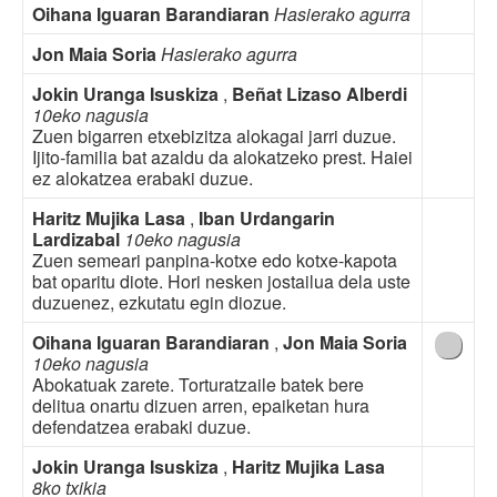
Oihana Iguaran Barandiaran
Hasierako agurra
Jon Maia Soria
Hasierako agurra
Jokin Uranga Isuskiza
,
Beñat Lizaso Alberdi
10eko nagusia
Zuen bigarren etxebizitza alokagai jarri duzue.
Ijito-familia bat azaldu da alokatzeko prest. Haiei
ez alokatzea erabaki duzue.
Haritz Mujika Lasa
,
Iban Urdangarin
Lardizabal
10eko nagusia
Zuen semeari panpina-kotxe edo kotxe-kapota
bat oparitu diote. Hori nesken jostailua dela uste
duzuenez, ezkutatu egin diozue.
Oihana Iguaran Barandiaran
,
Jon Maia Soria
10eko nagusia
Abokatuak zarete. Torturatzaile batek bere
delitua onartu dizuen arren, epaiketan hura
defendatzea erabaki duzue.
Jokin Uranga Isuskiza
,
Haritz Mujika Lasa
8ko txikia