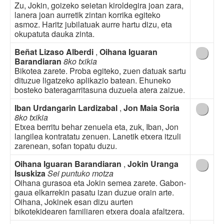
Zu, Jokin, goizeko seietan kiroldegira joan zara,
lanera joan aurretik zintan korrika egiteko
asmoz. Haritz jubilatuak aurre hartu dizu, eta
okupatuta dauka zinta.
Beñat Lizaso Alberdi
,
Oihana Iguaran
Barandiaran
8ko txikia
Bikotea zarete. Proba egiteko, zuen datuak sartu
dituzue ligatzeko aplikazio batean. Ehuneko
bosteko bateragarritasuna duzuela atera zaizue.
Iban Urdangarin Lardizabal
,
Jon Maia Soria
8ko txikia
Etxea berritu behar zenuela eta, zuk, Iban, Jon
langilea kontratatu zenuen. Lanetik etxera itzuli
zarenean, sofan topatu duzu.
Oihana Iguaran Barandiaran
,
Jokin Uranga
Isuskiza
Sei puntuko motza
Oihana gurasoa eta Jokin semea zarete. Gabon-
gaua elkarrekin pasatu izan duzue orain arte.
Oihana, Jokinek esan dizu aurten
bikotekidearen familiaren etxera doala afaltzera.