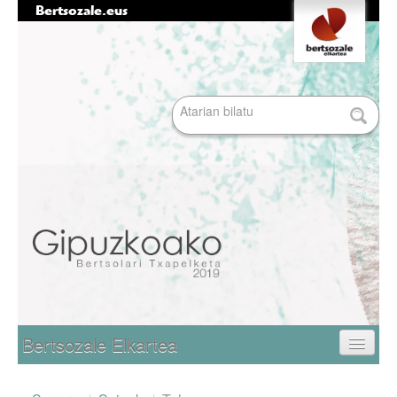
Bertsozale.eus
Edukira
Tresna
salto
pertsonalak
egin
|
Bilatu atarian
Salto
egin
nabigazioara
Bilaketa
aurreratua…
Nabigazioa
Bertsozale Elkartea
Egunean