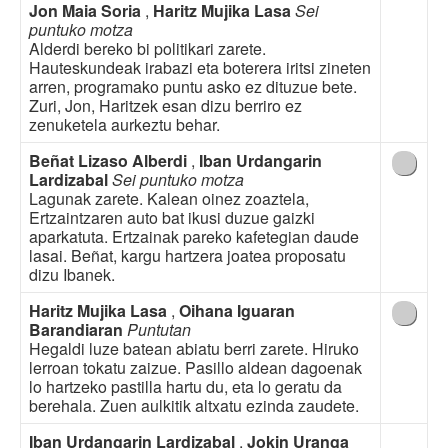
Jon Maia Soria
,
Haritz Mujika Lasa
Sei
puntuko motza
Alderdi bereko bi politikari zarete.
Hauteskundeak irabazi eta boterera iritsi zineten
arren, programako puntu asko ez dituzue bete.
Zuri, Jon, Haritzek esan dizu berriro ez
zenuketela aurkeztu behar.
Beñat Lizaso Alberdi
,
Iban Urdangarin
Lardizabal
Sei puntuko motza
Lagunak zarete. Kalean oinez zoaztela,
Ertzaintzaren auto bat ikusi duzue gaizki
aparkatuta. Ertzainak pareko kafetegian daude
lasai. Beñat, kargu hartzera joatea proposatu
dizu Ibanek.
Haritz Mujika Lasa
,
Oihana Iguaran
Barandiaran
Puntutan
Hegaldi luze batean abiatu berri zarete. Hiruko
lerroan tokatu zaizue. Pasillo aldean dagoenak
lo hartzeko pastilla hartu du, eta lo geratu da
berehala. Zuen aulkitik altxatu ezinda zaudete.
Iban Urdangarin Lardizabal
,
Jokin Uranga