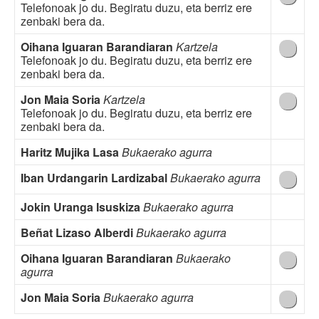
Telefonoak jo du. Begiratu duzu, eta berriz ere
zenbaki bera da.
Oihana Iguaran Barandiaran
Kartzela
Telefonoak jo du. Begiratu duzu, eta berriz ere
zenbaki bera da.
Jon Maia Soria
Kartzela
Telefonoak jo du. Begiratu duzu, eta berriz ere
zenbaki bera da.
Haritz Mujika Lasa
Bukaerako agurra
Iban Urdangarin Lardizabal
Bukaerako agurra
Jokin Uranga Isuskiza
Bukaerako agurra
Beñat Lizaso Alberdi
Bukaerako agurra
Oihana Iguaran Barandiaran
Bukaerako
agurra
Jon Maia Soria
Bukaerako agurra