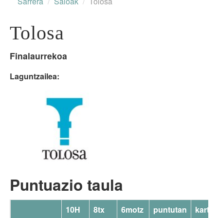
Sarrera
/
Saioak
/
Tolosa
Informazioa
Tolosa
Parte-hartzaileak
Finalaurrekoa
Saioak
Laguntzailea:
Sailkapena
Bertsoa.eus
Puntuazio taula
10H
8tx
6motz
puntutan
kartze