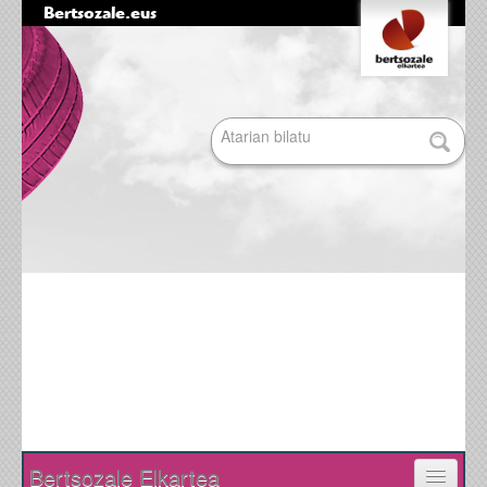
Bertsozale.eus
Edukira
Tresna
salto
pertsonalak
egin
|
Bilatu atarian
Salto
egin
nabigazioara
Bilaketa
aurreratua…
Nabigazioa
Bertsozale Elkartea