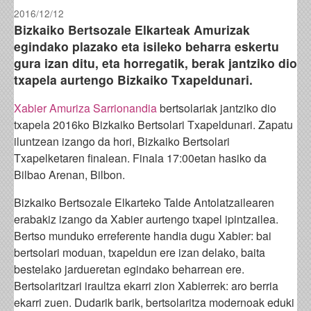
2016/12/12
Bizkaiko Bertsozale Elkarteak Amurizak
egindako plazako eta isileko beharra eskertu
gura izan ditu, eta horregatik, berak jantziko dio
txapela aurtengo Bizkaiko Txapeldunari.
Xabier Amuriza Sarrionandia
bertsolariak jantziko dio
txapela 2016ko Bizkaiko Bertsolari Txapeldunari. Zapatu
iluntzean izango da hori, Bizkaiko Bertsolari
Txapelketaren finalean. Finala 17:00etan hasiko da
Bilbao Arenan, Bilbon.
Bizkaiko Bertsozale Elkarteko Talde Antolatzailearen
erabakiz izango da Xabier aurtengo txapel ipintzailea.
Bertso munduko erreferente handia dugu Xabier: bai
bertsolari moduan, txapeldun ere izan delako, baita
bestelako jardueretan egindako beharrean ere.
Bertsolaritzari iraultza ekarri zion Xabierrek: aro berria
ekarri zuen. Dudarik barik, bertsolaritza modernoak eduki