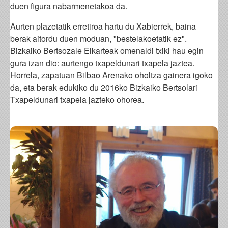
duen figura nabarmenetakoa da.
Aurten plazetatik erretiroa hartu du Xabierrek, baina
berak aitordu duen moduan, "bestelakoetatik ez".
Bizkaiko Bertsozale Elkarteak omenaldi txiki hau egin
gura izan dio: aurtengo txapeldunari txapela jaztea.
Horrela, zapatuan Bilbao Arenako oholtza gainera igoko
da, eta berak edukiko du 2016ko Bizkaiko Bertsolari
Txapeldunari txapela jazteko ohorea.