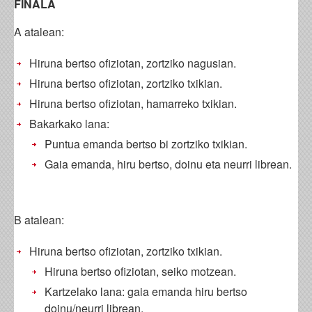
FINALA
A atalean:
Hiruna bertso ofiziotan, zortziko nagusian.
Hiruna bertso ofiziotan, zortziko txikian.
Hiruna bertso ofiziotan, hamarreko txikian.
Bakarkako lana:
Puntua emanda bertso bi zortziko txikian.
Gaia emanda, hiru bertso, doinu eta neurri librean.
B atalean:
Hiruna bertso ofiziotan, zortziko txikian.
Hiruna bertso ofiziotan, seiko motzean.
Kartzelako lana: gaia emanda hiru bertso
doinu/neurri librean.