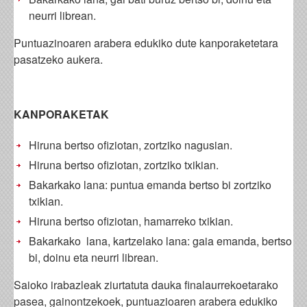
neurri librean.
Puntuazinoaren arabera edukiko dute kanporaketetara
pasatzeko aukera.
KANPORAKETAK
Hiruna bertso ofiziotan, zortziko nagusian.
Hiruna bertso ofiziotan, zortziko txikian.
Bakarkako lana: puntua emanda bertso bi zortziko
txikian.
Hiruna bertso ofiziotan, hamarreko txikian.
Bakarkako lana, kartzelako lana: gaia emanda, bertso
bi, doinu eta neurri librean.
Saioko irabazleak ziurtatuta dauka finalaurrekoetarako
pasea, gainontzekoek, puntuazioaren arabera edukiko