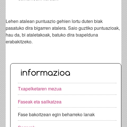
Lehen atalean puntuazio gehien lortu duten biak
pasatuko dira bigarren atalera. Saio guztiko puntuazioak,
hau da, bi ataletakoak, batuko dira txapelduna
erabakitzeko.
informazioa
Txapelketaren mezua
Faseak eta sailkatzea
Fase bakoitzean egin beharreko lanak