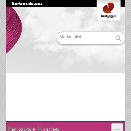
Bertsozale.eus
Edukira
Tresna
salto
pertsonalak
egin
|
Bilatu atarian
Salto
egin
nabigazioara
Bilaketa
aurreratua…
Nabigazioa
Bertsozale Elkartea