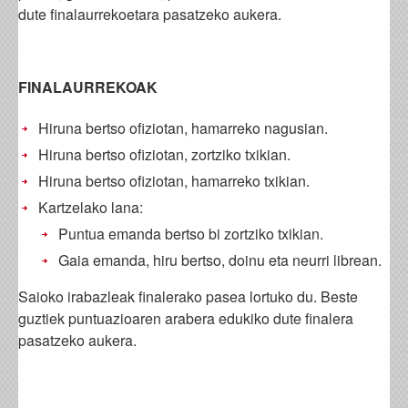
dute finalaurrekoetara pasatzeko aukera.
FINALAURREKOAK
Hiruna bertso ofiziotan, hamarreko nagusian.
Hiruna bertso ofiziotan, zortziko txikian.
Hiruna bertso ofiziotan, hamarreko txikian.
Kartzelako lana:
Puntua emanda bertso bi zortziko txikian.
Gaia emanda, hiru bertso, doinu eta neurri librean.
Saioko irabazleak finalerako pasea lortuko du. Beste
guztiek puntuazioaren arabera edukiko dute finalera
pasatzeko aukera.