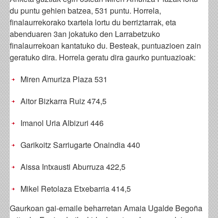
du puntu gehien batzea, 531 puntu. Horrela,
finalaurrekorako txartela lortu du berriztarrak, eta
abenduaren 3an jokatuko den Larrabetzuko
finalaurrekoan kantatuko du. Besteak, puntuazioen zain
geratuko dira. Horrela geratu dira gaurko puntuazioak:
Miren Amuriza Plaza 531
Aitor Bizkarra Ruiz 474,5
Imanol Uria Albizuri 446
Garikoitz Sarriugarte Onaindia 440
Aissa Intxausti Aburruza 422,5
Mikel Retolaza Etxebarria 414,5
Gaurkoan gai-emaile beharretan Amaia Ugalde Begoña