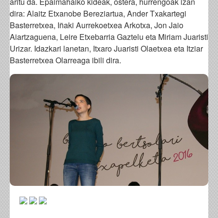
aritu da. Epaimahaiko kideak, ostera, hurrengoak izan
dira: Alaitz Etxanobe Bereziartua, Ander Txakartegi
Basterretxea, Iñaki Aurrekoetxea Arkotxa, Jon Jaio
Aiartzaguena, Leire Etxebarria Gaztelu eta Miriam Juaristi
Urizar. Idazkari lanetan, Itxaro Juaristi Olaetxea eta Itziar
Basterretxea Olarreaga ibili dira.