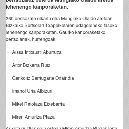
lehenengo kanporaketan.
260 bertsozale elkartu dira Mungiako Olalde aretoan
Bizkaiko Bertsolari Txapelketaren udagoieneko faseko
lehenengo kanporaketan. Gaurko kanporaketako
bertsolariak, hurrengoak:
Aissa Intxausti Aburruza
Aitor Bizkarra Ruiz
Garikoitz Sarriugarte Onaindia
Imanol Uria Albizuri
Mikel Retolaza Etxebarria
Miren Amuriza Plaza
Ariketa guztiak egin ostean Miren Amuriza Plazak lortu