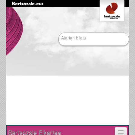
Bertsozale.eus
Edukira
Tresna
salto
pertsonalak
egin
|
Bilatu atarian
Salto
egin
nabigazioara
Bilaketa
aurreratua…
Nabigazioa
Bertsozale Elkartea