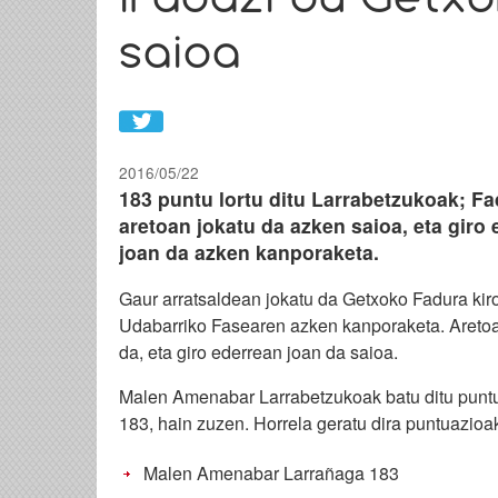
irabazi du Getx
saioa
2016/05/22
183 puntu lortu ditu Larrabetzukoak; F
aretoan jokatu da azken saioa, eta giro
joan da azken kanporaketa.
Gaur arratsaldean jokatu da Getxoko Fadura kir
Udabarriko Fasearen azken kanporaketa. Aretoa
da, eta giro ederrean joan da saioa.
Malen Amenabar Larrabetzukoak batu ditu punt
183, hain zuzen. Horrela geratu dira puntuazioa
Malen Amenabar Larrañaga 183