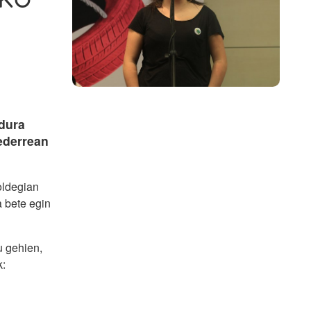
oko
adura
 ederrean
oldegian
 bete egin
u gehien,
k: