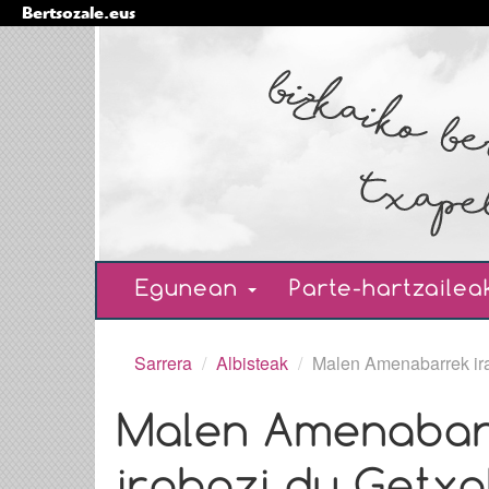
Bertsozale.eus
Edukira
salto
egin
|
Salto
egin
nabigazioara
Nabigazioa
Egunean
Parte-hartzaile
Sarrera
/
Albisteak
/
Malen Amenabarrek ira
Malen Amenaba