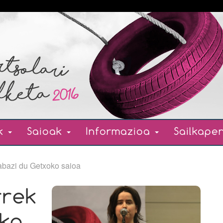
ak
Saioak
Informazioa
Sailkap
bazi du Getxoko saioa
rrek