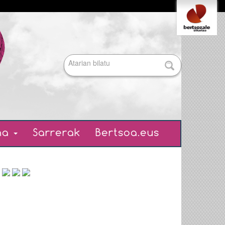
Tresna
pertsonalak
Bilatu atarian
Bilaketa
aurreratua…
ena
Sarrerak
Bertsoa.eus