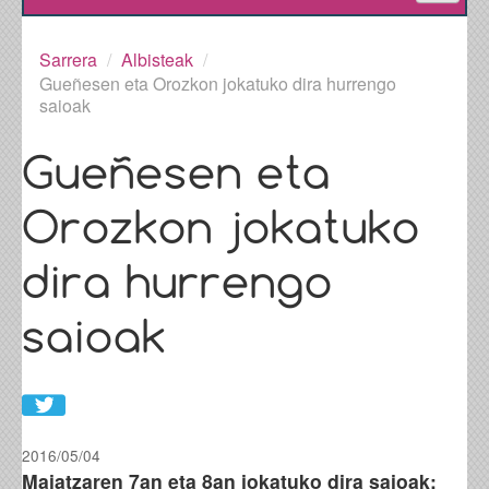
Egunean
Sarrera
/
Albisteak
/
Gueñesen eta Orozkon jokatuko dira hurrengo
Parte-hartzaileak
saioak
Saioak
Gueñesen eta
Informazioa
Orozkon jokatuko
Sailkapena
dira hurrengo
Sarrerak
saioak
Bertsoa.eus
Share in WhatsApp
2016/05/04
Maiatzaren 7an eta 8an jokatuko dira saioak: