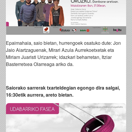
Epaimahaia, saio bietan, hurrengoek osatuko dute: Jon
Jaio Aiartzaguenak, Mirari Azula Aurrekoetxetak eta
Miriam Juaristi Urizarrek; idazkari beharretan, Itziar
Basterretxea Olarreaga ariko da.
Saiorako sarrerak txarteldegian egongo dira salgai,
16:30etik aurrera, areto bietan.