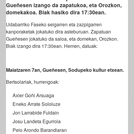
Gueñesen izango da zapatukoa, eta Orozkon,
domekakoa. Biak hasiko dira 17:30ean.
Udabarriko Faseko seigarren eta zazpigarren
kanporaketak jokatuko dira asteburuan. Zapatuan
Gueñesen jokatuko da saioa, eta domekan, Orozkon.
Biak izango dira 17:30ean. Hemen, datuak:
Maiatzaren 7an, Gueñesen, Sodupeko kultur etxean.
Bertsolariak, hurrengoak:
Axier Goñi Arsuaga
Eneko Arrate Sololuze
Jon Larrabide Fuldain
Josu Landeta Egurrola
Peio Arondo Barandiaran