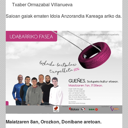
Txaber Ormazabal Villanueva
Saioan gaiak ematen Idoia Anzorandia Kareaga ariko da.
Maiatzaren 8an, Orozkon, Donibane aretoan.