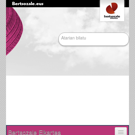
Bertsozale.eus
Edukira
Tresna
salto
pertsonalak
egin
|
Bilatu atarian
Salto
egin
nabigazioara
Bilaketa
aurreratua…
Nabigazioa
Bertsozale Elkartea