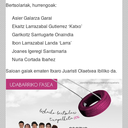
Bertsolariak, hurrengoak:
Asier Galarza Garai
Ekaitz Larrazabal Gutierrez ‘Katxo’
Garikoitz Sarriugarte Onaindia
Ibon Larrazabal Landa ‘Larra’
Joanes Igeregi Santamaria
Nuria Cortada Ibañez
Saioan gaiak ematen Itxaro Juaristi Olaetxea ibiliko da.