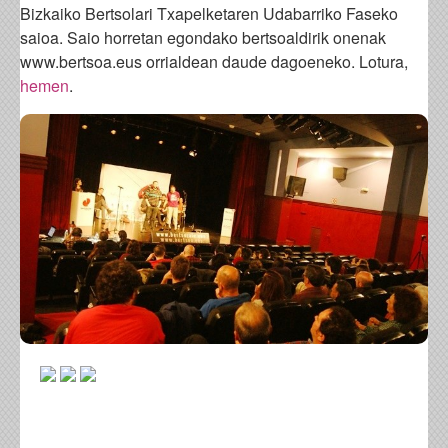
Bizkaiko Bertsolari Txapelketaren Udabarriko Faseko
saioa. Saio horretan egondako bertsoaldirik onenak
www.bertsoa.eus orrialdean daude dagoeneko. Lotura,
hemen
.