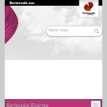
Bertsozale.eus
Edukira
Tresna
salto
pertsonalak
egin
|
Bilatu atarian
Salto
egin
nabigazioara
Bilaketa
aurreratua…
Nabigazioa
Bertsozale Elkartea