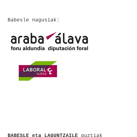
Babesle nagusiak:
BABESLE eta LAGUNTZAILE
guztiak