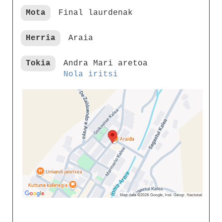
Mota
Final laurdenak
Herria
Araia
Tokia
Andra Mari aretoa
Nola iritsi