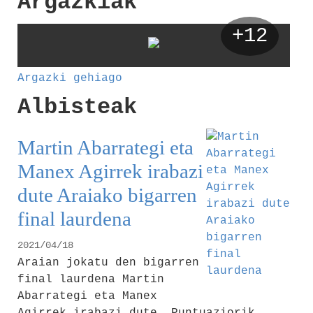
Argazkiak
+12
Argazki gehiago
Albisteak
Martin Abarrategi eta
Manex Agirrek irabazi
dute Araiako bigarren
final laurdena
2021/04/18
Araian jokatu den bigarren
final laurdena Martin
Abarrategi eta Manex