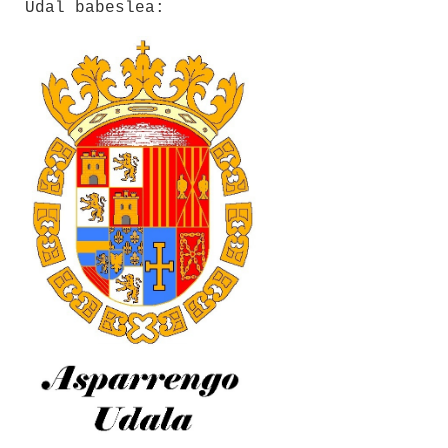
Udal babeslea:
Sailkapena