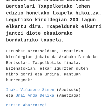
Bertsolari Txapelketako lehen
edizio honetako txapela bikoitza.
Legutioko kiroldegian 200 lagun
elkartu dira. Txapeldunek elkarri
jantzi diote okasiorako
bordaturiko txapela.
Larunbat arratsaldean, Legutioko
kiroldegian jokatu da Arabako Binakako
Bertsolari Txapelketako finala.
Eszenatokian, elkar igurzten duten
mikro gorri eta urdina. Kantuan
hurrengoak:
Iñaki Viñaspre Simon
(Abetxuku)
eta
Unai Anda Delika
(Ametzaga)
Martin Abarrategi