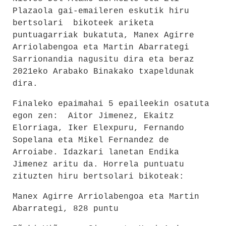
Plazaola gai-emaileren eskutik hiru
bertsolari bikoteek ariketa
puntuagarriak bukatuta, Manex Agirre
Arriolabengoa eta Martin Abarrategi
Sarrionandia nagusitu dira eta beraz
2021eko Arabako Binakako txapeldunak
dira.
Finaleko epaimahai 5 epaileekin osatuta
egon zen: Aitor Jimenez, Ekaitz
Elorriaga, Iker Elexpuru, Fernando
Sopelana eta Mikel Fernandez de
Arroiabe. Idazkari lanetan Endika
Jimenez aritu da. Horrela puntuatu
zituzten hiru bertsolari bikoteak:
Manex Agirre Arriolabengoa eta Martin
Abarrategi, 828 puntu