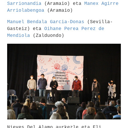
Sarrionandia
(Aramaio) eta
Manex Agirre
Arriolabengoa
(Aramaio)
Manuel Bendala Garcia-Donas
(Sevilla-
Gasteiz) eta
Oihane Perea Perez de
Mendiola
(Zalduondo)
Nieves Del Alamo aurkezle eta Eli