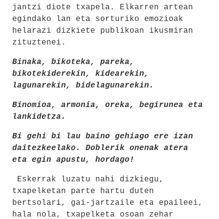
jantzi diote txapela. Elkarren artean
egindako lan eta sorturiko emozioak
helarazi dizkiete publikoan ikusmiran
zituztenei.
Binaka, bikoteka, pareka,
bikotekiderekin, kidearekin,
lagunarekin, bidelagunarekin.
Binomioa, armonia, oreka, begirunea eta
lankidetza.
Bi gehi bi lau baino gehiago ere izan
daitezkeelako. Doblerik onenak atera
eta egin apustu, hordago!
Eskerrak luzatu nahi dizkiegu,
txapelketan parte hartu duten
bertsolari, gai-jartzaile eta epaileei,
hala nola, txapelketa osoan zehar