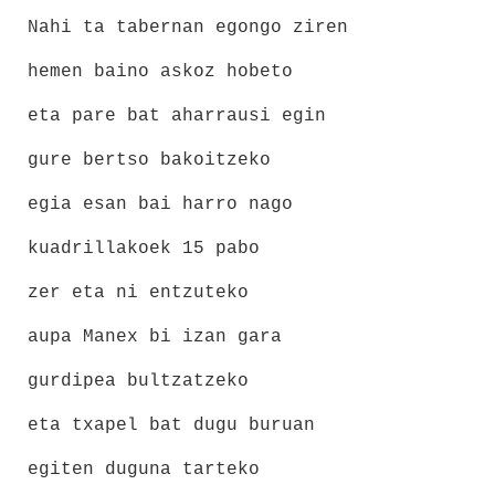
Nahi ta tabernan egongo ziren
hemen baino askoz hobeto
eta pare bat aharrausi egin
gure bertso bakoitzeko
egia esan bai harro nago
kuadrillakoek 15 pabo
zer eta ni entzuteko
aupa Manex bi izan gara
gurdipea bultzatzeko
eta txapel bat dugu buruan
egiten duguna tarteko