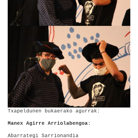
Txapeldunen bukaerako agurrak:
Manex Agirre Arriolabengoa:
Abarrategi Sarrionandia