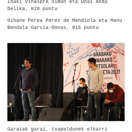
Iñaki Viñaspre Simon eta Unai Anda
Delika, 820 puntu
Oihane Perea Perez de Mendiola eta Manu
Bendala Garcia-Donas, 816 puntu
Garaiak garai, txapeldunek elkarri