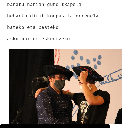
banatu nahian gure txapela
beharko ditut konpas ta erregela
bateko eta besteko
asko baitut eskertzeko