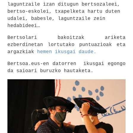
laguntzaile izan ditugun bertsozaleei,
bertso-eskolei, txapelketa hartu duten
udalei, babesle, laguntzaile zein
hedabideei…
Bertsolari bakoitzak ariketa
ezberdinetan lortutako puntuazioak eta
argazkiak
hemen ikusgai daude.
Bertsoa.eus-en datorren ikusgai egongo
da saioari buruzko hautaketa.