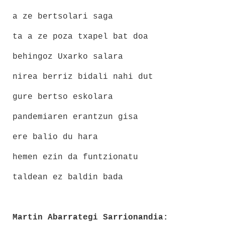
a ze bertsolari saga
ta a ze poza txapel bat doa
behingoz Uxarko salara
nirea berriz bidali nahi dut
gure bertso eskolara
pandemiaren erantzun gisa
ere balio du hara
hemen ezin da funtzionatu
taldean ez baldin bada
Martin Abarrategi Sarrionandia: