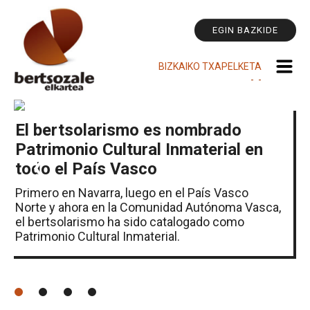
He
Cambiar
Pe
a
EGIN BAZKIDE
contenido.
|
BIZKAIKO TXAPELKETA
Saltar
-
-
a
navegación
El bertsolarismo es nombrado
Patrimonio Cultural Inmaterial en
‹
›
todo el País Vasco
Primero en Navarra, luego en el País Vasco
Norte y ahora en la Comunidad Autónoma Vasca,
el bertsolarismo ha sido catalogado como
Patrimonio Cultural Inmaterial.