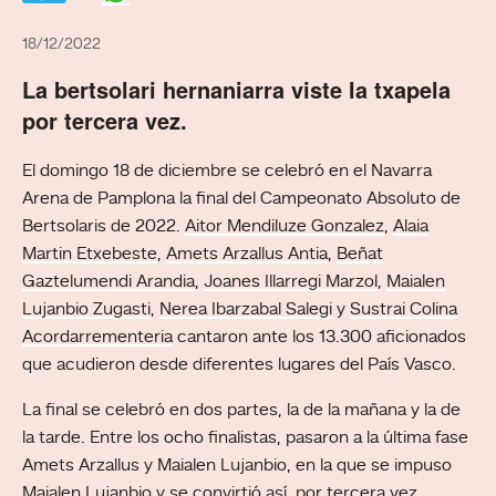
18/12/2022
La bertsolari hernaniarra viste la txapela
por tercera vez.
El domingo 18 de diciembre se celebró en el Navarra
Arena de Pamplona la final del Campeonato Absoluto de
Bertsolaris de 2022.
Aitor Mendiluze Gonzalez
,
Alaia
Martin Etxebeste
,
Amets Arzallus Antia
,
Beñat
Gaztelumendi Arandia
,
Joanes Illarregi Marzol
,
Maialen
Lujanbio Zugasti
,
Nerea Ibarzabal Salegi
y
Sustrai Colina
Acordarrementeria
cantaron ante los 13.300 aficionados
que acudieron desde diferentes lugares del País Vasco.
La final se celebró en dos partes, la de la mañana y la de
la tarde. Entre los ocho finalistas, pasaron a la última fase
Amets Arzallus y Maialen Lujanbio, en la que se impuso
Maialen Lujanbio y se convirtió así, por tercera vez,