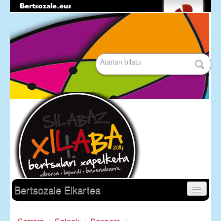
Bertsozale.eus
Edukira
Tresna
salto
pertsonalak
egin
|
Bilatu atarian
Salto
egin
nabigazioara
Bilaketa
aurreratua…
Nabigazioa
Bertsozale Elkartea
Egunean